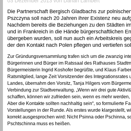
03 Dezember 2013 von Darian Lambert
Die Partnerschaft Bergisch Gladbachs zur polnische
Pszczyna soll nach 20 Jahren ihrer Existenz neu aufg
Nachdem bereits die Beziehungen zu den Städten i
und in Frankreich in die Hände bürgerschaftlichen 
übergeben wurden, soll nun auch ein Arbeitskreis g
der den Kontakt nach Polen pflegen und vertiefen sol
Zur Gründungsversammlung trafen sich um die zwanzig inte
Bürgerinnen und Bürger im Ratssaal des Rathauses Stadtmi
Bürgermeisterin Ingrid Koshofer begrüßte, und Klaus Farbe
Ratsmitglied, lange Zeit Vorsitzender des Integrationsrates
Landes, übernahm den Vorsitz, Tanja Hilgers vom Bürgermei
Verbindung zur Stadtverwaltung. „Wenn wir drei gute Aktivit
schaffen, können wir zufrieden sein, wenn es mehr werden,
Aber die Kontakte sollten nachhaltig sein“, so formulierte F
Vorstellungen in der Runde. Als erstes wurde klargestellt, w
korrekt ausgesprochen wird: Nicht Psinna oder Pschinna, 
Pschtschinna muss es heißen.