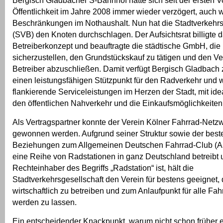
Bergisch Gladbacher S-Bahnhof hatte sich seit der ersten Vo
Öffentlichkeit im Jahre 2008 immer wieder verzögert, auch w
Beschränkungen im Nothaushalt. Nun hat die Stadtverkehrs
(SVB) den Knoten durchschlagen. Der Aufsichtsrat billigte 
Betreiberkonzept und beauftragte die städtische GmbH, die
sicherzustellen, den Grundstückskauf zu tätigen und den Ve
Betreiber abzuschließen. Damit verfügt Bergisch Gladbach 
einen leistungsfähigen Stützpunkt für den Radverkehr und 
flankierende Serviceleistungen im Herzen der Stadt, mit id
den öffentlichen Nahverkehr und die Einkaufsmöglichkeiten 
Als Vertragspartner konnte der Verein Kölner Fahrrad-Netzw
gewonnen werden. Aufgrund seiner Struktur sowie der bes
Beziehungen zum Allgemeinen Deutschen Fahrrad-Club (AD
eine Reihe von Radstationen in ganz Deutschland betreibt 
Rechteinhaber des Begriffs „Radstation“ ist, hält die
Stadtverkehrsgesellschaft den Verein für bestens geeignet, 
wirtschaftlich zu betreiben und zum Anlaufpunkt für alle Fah
werden zu lassen.
Ein entscheidender Knackpunkt, warum nicht schon früher e