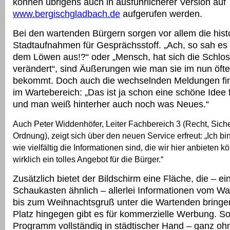
können übrigens auch in ausführlicherer Version auf
www.bergischgladbach.de
aufgerufen werden.
Bei den wartenden Bürgern sorgen vor allem die hist
Stadtaufnahmen für Gesprächsstoff. „Ach, so sah es h
dem Löwen aus!?“ oder „Mensch, hat sich die Schlo
verändert“, sind Äußerungen wie man sie im nun öfte
bekommt. Doch auch die wechselnden Meldungen fi
im Wartebereich: „Das ist ja schon eine schöne Idee f
und man weiß hinterher auch noch was Neues.“
Auch Peter Widdenhöfer, Leiter Fachbereich 3 (Recht, Sich
Ordnung), zeigt sich über den neuen Service erfreut: „Ich bi
wie vielfältig die Informationen sind, die wir hier anbieten k
wirklich ein tolles Angebot für die Bürger.“
Zusätzlich bietet der Bildschirm eine Fläche, die – e
Schaukasten ähnlich – allerlei Informationen vom W
bis zum Weihnachtsgruß unter die Wartenden bringen
Platz hingegen gibt es für kommerzielle Werbung. Som
Programm vollständig in städtischer Hand – ganz oh