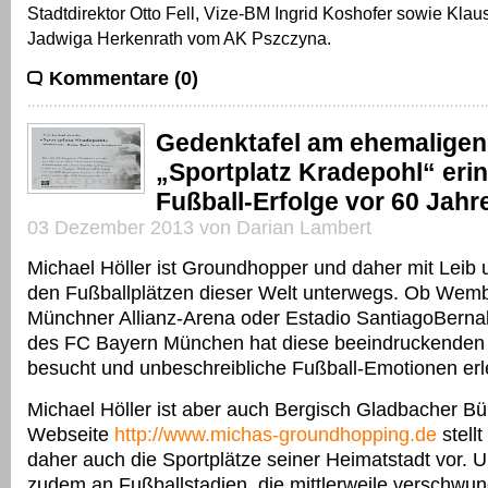
Stadtdirektor Otto Fell, Vize-BM Ingrid Koshofer sowie Klau
Jadwiga Herkenrath vom AK Pszczyna.
Kommentare (0)
Gedenktafel am ehemaligen
„Sportplatz Kradepohl“ erin
Fußball-Erfolge vor 60 Jahr
03 Dezember 2013 von Darian Lambert
Michael Höller ist Groundhopper und daher mit Leib 
den Fußballplätzen dieser Welt unterwegs. Ob Wem
Münchner Allianz-Arena oder Estadio Santiago
Berna
des FC Bayern München hat diese beeindruckenden
besucht und unbeschreibliche Fußball-Emotionen erl
Michael Höller ist aber auch Bergisch Gladbacher Bür
Webseite
http://www.michas-groundhopping.de
stellt
daher auch die Sportplätze seiner Heimatstadt vor. U
zudem an Fußballstadien, die mittlerweile verschwun