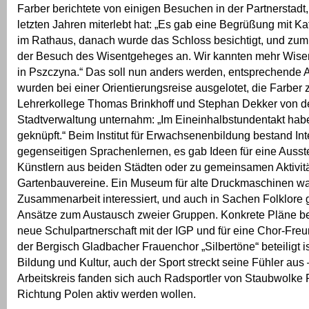
Farber berichtete von einigen Besuchen in der Partnerstadt, 
letzten Jahren miterlebt hat: „Es gab eine Begrüßung mit K
im Rathaus, danach wurde das Schloss besichtigt, und zum
der Besuch des Wisentgeheges an. Wir kannten mehr Wise
in Pszczyna.“ Das soll nun anders werden, entsprechende 
wurden bei einer Orientierungsreise ausgelotet, die Farbe
Lehrerkollege Thomas Brinkhoff und Stephan Dekker von d
Stadtverwaltung unternahm: „Im Eineinhalbstundentakt hab
geknüpft.“ Beim Institut für Erwachsenenbildung bestand In
gegenseitigen Sprachenlernen, es gab Ideen für eine Ausste
Künstlern aus beiden Städten oder zu gemeinsamen Aktivitä
Gartenbauvereine. Ein Museum für alte Druckmaschinen wa
Zusammenarbeit interessiert, und auch in Sachen Folklore 
Ansätze zum Austausch zweier Gruppen. Konkrete Pläne be
neue Schulpartnerschaft mit der IGP und für eine Chor-Freu
der Bergisch Gladbacher Frauenchor „Silbertöne“ beteiligt is
Bildung und Kultur, auch der Sport streckt seine Fühler aus
Arbeitskreis fanden sich auch Radsportler von Staubwolke R
Richtung Polen aktiv werden wollen.