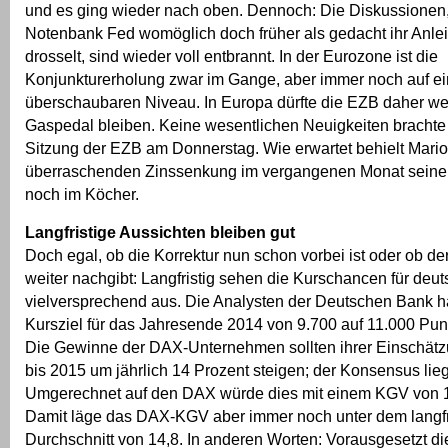
und es ging wieder nach oben. Dennoch: Die Diskussionen,
Notenbank Fed womöglich doch früher als gedacht ihr Anl
drosselt, sind wieder voll entbrannt. In der Eurozone ist die
Konjunkturerholung zwar im Gange, aber immer noch auf e
überschaubaren Niveau. In Europa dürfte die EZB daher wei
Gaspedal bleiben. Keine wesentlichen Neuigkeiten brachte
Sitzung der EZB am Donnerstag. Wie erwartet behielt Mario
überraschenden Zinssenkung im vergangenen Monat seine l
noch im Köcher.
Langfristige Aussichten bleiben gut
Doch egal, ob die Korrektur nun schon vorbei ist oder ob 
weiter nachgibt: Langfristig sehen die Kurschancen für deut
vielversprechend aus. Die Analysten der Deutschen Bank h
Kursziel für das Jahresende 2014 von 9.700 auf 11.000 Pu
Die Gewinne der DAX-Unternehmen sollten ihrer Einschät
bis 2015 um jährlich 14 Prozent steigen; der Konsensus lieg
Umgerechnet auf den DAX würde dies mit einem KGV von 1
Damit läge das DAX-KGV aber immer noch unter dem langfr
Durchschnitt von 14,8. In anderen Worten: Vorausgesetzt di