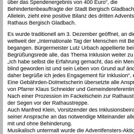
über das Spendenergebnis von 400 Euro“, die
Behindertenbeauftragte der Stadt Bergisch Gladbach
Allelein, zieht eine positive Bilanz des dritten Adven
Rathaus Bergisch Gladbach.
Es wurde traditionell am 3. Dezember geöffnet, an d
weltweit der „Internationale Tag der Menschen mit B
begangen. Bürgermeister Lutz Urbach appellierte bei
Begrüßungsrede alle, das Thema Inklusion weiter zu 
„Ich habe selbst die Erfahrung gemacht, das ein Mens
blind geworden ist und sein Leben von Grund auf än
daher begrüße ich jedes Engagement für Inklusion“, 
Eine Gebährden-Dolmetscherin übersetzte alle Ansp
von Pfarrer Klaus Schneider und Gemeindereferentin 
Nach einer Prozession im Fackelschein zur Rathaustr
der Segen vor der Rathaustreppe.
Auch Manfred Klein, Vorsitzender des Inklusionsbeirat
seiner Ansprache an das notwendige Miteinander al
mit und ohne Behinderung.
Musikalisch untermalt wurde die Adventfensters-Akt