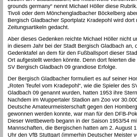
grounds germany“ nennt Michael Höller diese Rubri
Tivoli oder dem Mönchengladbacher Böckelberg abe
Bergisch Gladbacher Sportplatz Kradepohl wird dort 
Zeitungsartikeln gedacht.
Aber dieses Gedenken reichte Michael Höller nicht u
in diesem Jahr bei der Stadt Bergisch Gladbach an, 
Gedenktafel an dem für den Fußballsport dieser Sta
Ort aufgestellt werden könnte. Denn dort feierten die
SV Bergisch Gladbach 09 grandiose Erfolge.
Der Bergisch Gladbacher formuliert es auf seiner H
„Roten Teufel vom Kradepohl“, wie die Spieler des S
Gladbach 09 genannt wurden, hatten 1953 ihre Ster
Nachdem im Wuppertaler Stadion am Zoo vor 30.000
Deutsche Amateurmeisterschaft gegen den Homberg
gewonnen werden konnte, war man für den DFB-Pokal 
Dieser Wettbewerb begann in der Saison 1953/54 mi
Mannschaften, die Bergischen hatten am 2. August 
Uhr den VfB Stuttgart (immerhin Deutscher Meister 