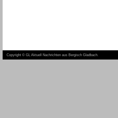
Copyright ©
GL Aktuell Nachrichten aus Bergisch Gladbach
.