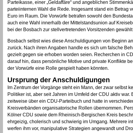
Parteikasse, einer „Geldaffäre“ und angeblichen Stimmenkä
parteiinternen Wahl die Rede. Insgesamt stand ein Betrag 
Euro im Raum. Die Vorwürfe betrafen sowohl den Bundest
auch eine Wahl innerhalb der Mittelstandsunion auf Kreise
bei der Bosbach zur stellvertretenden Vorsitzenden gewählt
Bosbach selbst wies diese Anschuldigungen von Beginn an
zurück. Nach ihren Angaben handle es sich um falsche Beh
gezielt gegen sie erhoben worden seien. Recherchen in C
darauf hin, dass persönliche Motive und private Konflikte b
der Vorwürfe eine Rolle gespielt haben könnten.
Ursprung der Anschuldigungen
Im Zentrum der Vorgänge steht ein Mann, der zwar selbst k
Politiker ist, aber seit Jahren im Umfeld der CDU aktiv war. 
zeitweise über ein CDU-Parteibuch und hatte in verschied
Kreisverbänden organisatorische Rollen übernommen. Per
Kölner CDU sowie dem Rheinisch-Bergischen Kreis beschre
ehrgeizig, cholerisch und schwierig im Umgang. Mehrere in
werfen ihm vor, manipulative Strategien angewandt und D