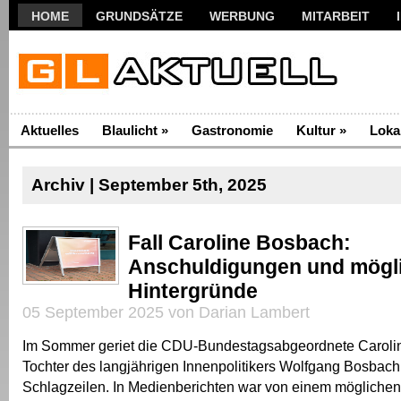
HOME
GRUNDSÄTZE
WERBUNG
MITARBEIT
Aktuelles
Blaulicht
»
Gastronomie
Kultur
»
Loka
Archiv | September 5th, 2025
Fall Caroline Bosbach:
Anschuldigungen und mögl
Hintergründe
05 September 2025 von Darian Lambert
Im Sommer geriet die CDU-Bundestagsabgeordnete Caroli
Tochter des langjährigen Innenpolitikers Wolfgang Bosbach,
Schlagzeilen. In Medienberichten war von einem möglichen G