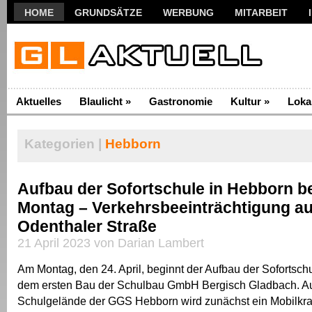
HOME
GRUNDSÄTZE
WERBUNG
MITARBEIT
Aktuelles
Blaulicht
»
Gastronomie
Kultur
»
Loka
Kategorien |
Hebborn
Aufbau der Sofortschule in Hebborn b
Montag – Verkehrsbeeinträchtigung au
Odenthaler Straße
21 April 2023 von Darian Lambert
Am Montag, den 24. April, beginnt der Aufbau der Sofortsch
dem ersten Bau der Schulbau GmbH Bergisch Gladbach. A
Schulgelände der GGS Hebborn wird zunächst ein Mobilkran