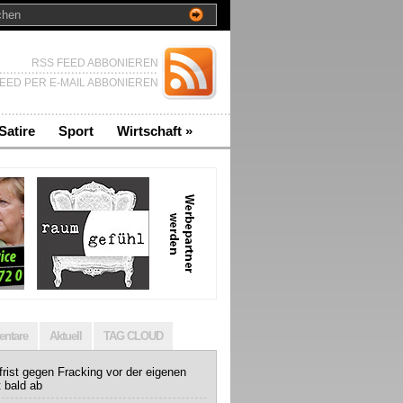
RSS FEED ABBONIEREN
EED PER E-MAIL ABBONIEREN
Satire
Sport
Wirtschaft
»
ntare
Aktuell
TAG CLOUD
rist gegen Fracking vor der eigenen
t bald ab