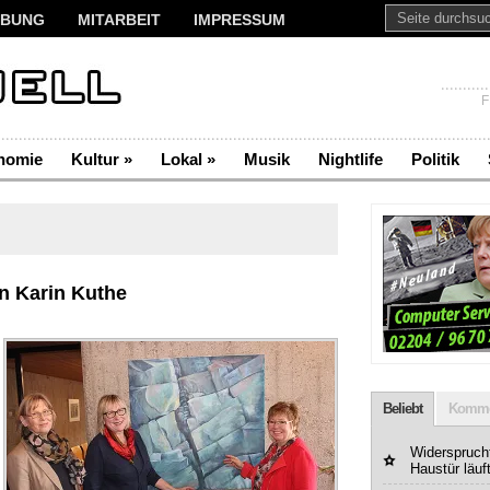
BUNG
MITARBEIT
IMPRESSUM
F
nomie
Kultur
»
Lokal
»
Musik
Nightlife
Politik
n Karin Kuthe
Beliebt
Komme
Widerspruchf
Haustür läuf