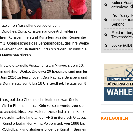
Kölner Pussy
orthodoxe K
Pro Pussy R
r
einzigem ru
Bekond
nate einen Ausstellungsort gefunden.
 Dorothea Corts, kunstverständige Architektin in
Mord in Berg
Tatverdächt
Jahren Künstlerinnen und Künstlern aus der Region die
t im 2. Obergeschoss des Behördengebäudes ihre Werke
Lucke (AfD)
umsverkehr von Bauherren und Architekten, so dass die
ler Menschen rücken.
ffnete die aktuelle Ausstellung am Mittwoch, dem 20.
rin und ihrer Werke. Die etwa 20 Exponate sind nun für
. Juni 2016 zu besichtigen. Das Rathaus Bensberg und
s Donnerstag von 8 bis 18 Uhr geöffnet, freitags von 8
t ausgebildete Chemotechnikerin und war für die
g. Als ihr Ehemann nach Köln versetzt wurde, zog sie
 autodidaktisch zur Malerei, zunächst u.a. mit Batik-
te sie zehn Jahre lang an der VHS in Bergisch Gladbach
KATEGORIEN
ür Künstlerbedarf der Firma Volberg auf. Von 1996 bis
h-)Schulbank und studierte Bildende Kunst in Bremen.
Suchen