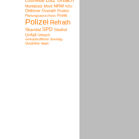
Lutz Urbach
Lustheide
NRW
Marktplatz
Mord
NSU
Oldtimer
Overath
Piraten
Politik
Planungsausschuss
Polizei
Refrath
SPD
Skandal
Stadtrat
Unfall
Urbach
verkaufsoffener Sonntag
Voislöhe
Wahl