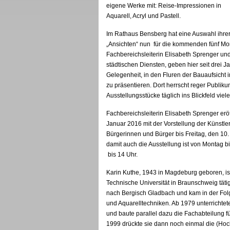
eigene Werke mit: Reise-Impressionen in
Aquarell, Acryl und Pastell.
Im Rathaus Bensberg hat eine Auswahl ihre
„Ansichten“ nun für die kommenden fünf Mo
Fachbereichsleiterin Elisabeth Sprenger und
städtischen Diensten, geben hier seit drei 
Gelegenheit, in den Fluren der Bauaufsich
zu präsentieren. Dort herrscht reger Publik
Ausstellungsstücke täglich ins Blickfeld vie
Fachbereichsleiterin Elisabeth Sprenger erö
Januar 2016 mit der Vorstellung der Künstle
Bürgerinnen und Bürger bis Freitag, den 10
damit auch die Ausstellung ist von Montag bi
bis 14 Uhr.
Karin Kuthe, 1943 in Magdeburg geboren, is
Technische Universität in Braunschweig täti
nach Bergisch Gladbach und kam in der Folge
und Aquarelltechniken. Ab 1979 unterrichte
und baute parallel dazu die Fachabteilung f
1999 drückte sie dann noch einmal die (Hoc