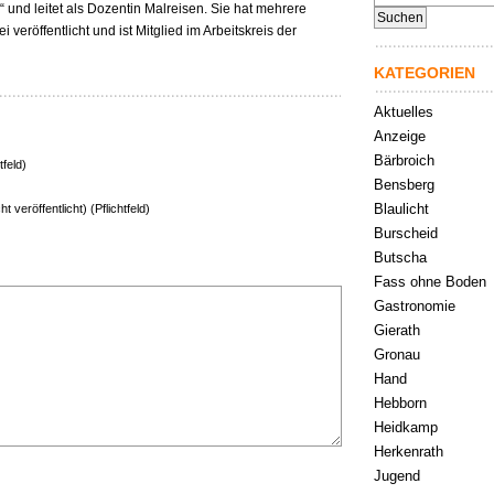
nach:
he“ und leitet als Dozentin Malreisen. Sie hat mehrere
veröffentlicht und ist Mitglied im Arbeitskreis der
KATEGORIEN
Aktuelles
Anzeige
Bärbroich
tfeld)
Bensberg
Blaulicht
ht veröffentlicht) (Pflichtfeld)
Burscheid
Butscha
Fass ohne Boden
Gastronomie
Gierath
Gronau
Hand
Hebborn
Heidkamp
Herkenrath
Jugend