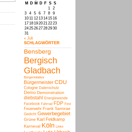
M
D
M
D
F
S
S
1
2
3
4
5
6
7
8
9
10
11
12
13
14
15
16
17
18
19
20
21
22
23
24
25
26
27
28
29
30
31
« Juli
SCHLAGWÖRTER
Bensberg
Bergisch
Gladbach
Bürgerinitative
CDU
Bürgermeister
Cologne
Datenschutz
Demo
Demonstration
diebstahl
Energiewende
FDP
Facebook
Fahrrad
Fest
Frank Samirae
Feuerwehr
Gewerbegebiet
Gedicht
Karl Feldkamp
Grüne
Köln
Karneval
Linke