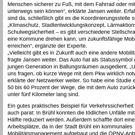
Menschen sicherer zu Fuß, mit dem Fahrrad oder mi
unterwegs sein können“, erklärte Jansen weiter. Erf
sind da, schließlich gibt es die Koordinierungsstelle 
„Klimaschutz, Stadtentwicklungskonzept, Lärmaktion
Schulwegsicherheit – es gibt verschiedene Stellsch
eine Kommune drehen kann, um zukunftsfähige Mobil
erreichen“, ergänzte der Experte.
„Vielleicht gibt es in Zukunft auch eine andere Mobilit
fragte Jansen weiter. Das Auto hat als Statussymbol 
jungen Generation in Ballungsräumen ausgedient. „Un
uns fragen, ob kurze Wege mit dem Pkw wirklich not
erklärte der Netzwerker weiter. So habe eine Studie
50 bis 60 Prozent der Wege, die mit dem Auto zurüc
unter fünf Kilometer lang sind.
Ein gutes praktisches Beispiel für Verkehrssicherheit
auch parat: In Brühl konnten die tödlichen Unfälle mi
Hälfte reduziert werden. Außerdem schaffte dort ein
Arbeitsplätze, da in der Stadt Brühl ein kommunales
Mobilitätsmanagement aufgebaut und die ÖPNV-Anb