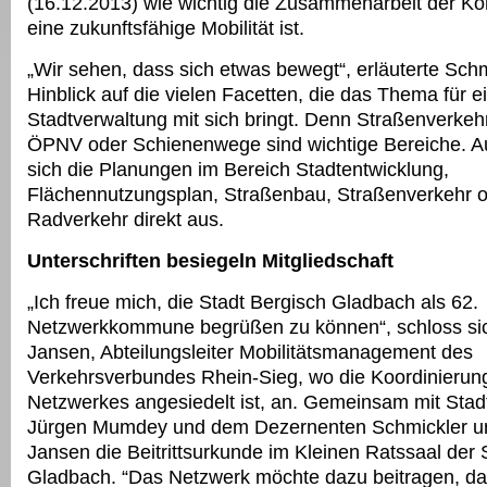
(16.12.2013) wie wichtig die Zusammenarbeit der K
eine zukunftsfähige Mobilität ist.
„Wir sehen, dass sich etwas bewegt“, erläuterte Schm
Hinblick auf die vielen Facetten, die das Thema für e
Stadtverwaltung mit sich bringt. Denn Straßenverkeh
ÖPNV oder Schienenwege sind wichtige Bereiche. Au
sich die Planungen im Bereich Stadtentwicklung,
Flächennutzungsplan, Straßenbau, Straßenverkehr 
Radverkehr direkt aus.
Unterschriften besiegeln Mitgliedschaft
„Ich freue mich, die Stadt Bergisch Gladbach als 62.
Netzwerkkommune begrüßen zu können“, schloss si
Jansen, Abteilungsleiter Mobilitätsmanagement des
Verkehrsverbundes Rhein-Sieg, wo die Koordinierung
Netzwerkes angesiedelt ist, an. Gemeinsam mit Sta
Jürgen Mumdey und dem Dezernenten Schmickler un
Jansen die Beitrittsurkunde im Kleinen Ratssaal der 
Gladbach. “Das Netzwerk möchte dazu beitragen, da