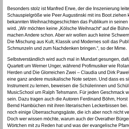
Besonders stolz ist Manfred Erwe, der die Inszenierung leite
Schauspielgröße wie Peer Augustinski mit ins Boot ziehen k
bekannten Weihnachtsgeschichten das Publikum in seinen
wird. „Wir möchten keine „Kölsche Weihnacht“ auf die Bühn
machen Andere schon. Aber wir wollen auch keine Schwerm
Die Mischung aus Kult, Klassik und Modernes soll das Pub
Schmunzeln und zum Nachdenken bringen.“, so der Mime.
Selbstverständlich wird auch mal in Mundart gesungen, daf
Quartett um Werner Unger, während Profimusiker wie Rolan
Herden und Die Glorreichen Zwei – Claudia und Dirk Pawe
eine ganz andere musikalische Note setzen. Und dass es sic
Instrument zu lernen, beweisen die Schülerinnen und Schül
MusicSchool um Ralph Tehsmann. Für jeden Geschmack wi
sein. Dazu tragen auch die Autoren Ferdinand Böhm, Hors
Bernd Hambüchen mit ihren literarischen Leckerbissen bei.
noch einige Überraschungsgäste, die ich aber noch nicht ve
Doch wer wissen möchte, warum auch der Overather Bürger
Wörtchen mit zu Reden hat und was der evangelische Pfarre