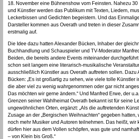
18. November eine Bühnenshow vom Feinsten. Nahezu 30 
und Künstler werden das Publikum mit Texten, Liedern, mus
Leckerbissen und Gedichten begeistern. Und das Einmalige i
Darsteller kommen aus Overath und treten in dieser Zusam
erstmalig auf.
Die Idee dazu hatten Alexander Bücken, Inhaber der gleic
Buchhandlung und Schauspieler und TV-Moderator Manfre
Beiden, die bereits andere Events miteinander durchgeführ
schon seit langem eine literarisch-musikalische Veranstaltun
ausschließlich Künstler aus Overath auftreten sollen. Dazu
Bücken: „Es ist großartig zu sehen, wie viele tolle Künstler 
die aber viel zu wenig wahrgenommen oder gar nicht ange
Das möchten wir gerne ändern.“ Und Manfred Erwe, der u.a.
Grenzen seiner Wahlheimat Overath bekannt ist für seine 
ungewöhnlichen Orten, ergänzt: „Als die auftretenden Künst
Zusage an der „Bergischen Weihnachten“ gegeben hatten, w
noch mehr Musiker und Autoren teilnehmen. Das heißt, wir 
dürfen hier aus dem Vollen schöpfen, was gute und namhaft
– von Klein bis Groß.“