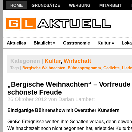
HOME
GRUNDSÄTZE
WERBUNG
MITARBEIT
Aktuelles
Blaulicht
»
Gastronomie
Kultur
»
Loka
Kategorien |
Kultur
,
Wirtschaft
Tags |
Bergische Weihnachten
,
Bühnenprogramm
,
Gedichte
,
Liede
„Bergische Weihnachten“ – Vorfreude i
schönste Freude
26 Oktober 2012 von Darian Lambert
Einzigartige Bühnenshow mit Overather Künstlern
Große Ereignisse werfen ihre Schatten voraus, denn obwoh
Weihnachtszeit noch nicht begonnen hat, erlebt der Kultur