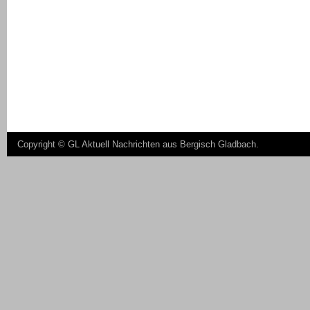
Copyright ©
GL Aktuell Nachrichten aus Bergisch Gladbach
.