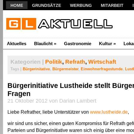
HOME
GRUNDSÄTZE
WERBUNG
MITARBEIT
Aktuelles
Blaulicht
»
Gastronomie
Kultur
»
Loka
Kategorien |
Politik
,
Refrath
,
Wirtschaft
Tags |
Bürgerinitative
,
Bürgermeister
,
Einwohnerfragestunde
,
Lust
Bürgerinitiative Lustheide stellt Bürge
Fragen
21 Oktober 2012 von Darian Lambert
Liebe Refrather, liebe Unterstützer von
www.lustheide.de
,
wir sind uns sicher, einen guten Kompromiss für Refrath ge
Parteien und Bürgerinitiative waren sich einig über eine mo