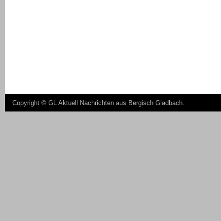
Copyright ©
GL Aktuell Nachrichten aus Bergisch Gladbach
.