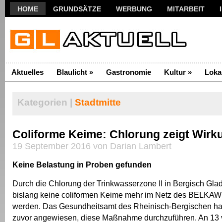
HOME
GRUNDSÄTZE
WERBUNG
MITARBEIT
Aktuelles
Blaulicht
»
Gastronomie
Kultur
»
Loka
Kategorien |
Stadtmitte
Coliforme Keime: Chlorung zeigt Wirk
19 September 2016 von Darian Lambert
Keine Belastung in Proben gefunden
Durch die Chlorung der Trinkwasserzone II in Bergisch Gl
bislang keine coliformen Keime mehr im Netz des BELKAW f
werden. Das Gesundheitsamt des Rheinisch-Bergischen hat
zuvor angewiesen, diese Maßnahme durchzuführen. An 13