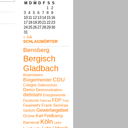
M
D
M
D
F
S
S
1
2
3
4
5
6
7
8
9
10
11
12
13
14
15
16
17
18
19
20
21
22
23
24
25
26
27
28
29
30
31
« Juli
SCHLAGWÖRTER
Bensberg
Bergisch
Gladbach
Bürgerinitative
CDU
Bürgermeister
Cologne
Datenschutz
Demo
Demonstration
diebstahl
Energiewende
FDP
Facebook
Fahrrad
Fest
Frank Samirae
Feuerwehr
Gewerbegebiet
Gedicht
Karl Feldkamp
Grüne
Köln
Karneval
Linke