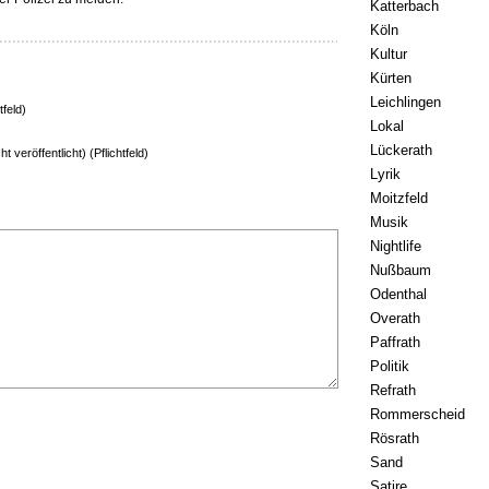
Katterbach
Köln
Kultur
Kürten
Leichlingen
tfeld)
Lokal
Lückerath
ht veröffentlicht) (Pflichtfeld)
Lyrik
Moitzfeld
Musik
Nightlife
Nußbaum
Odenthal
Overath
Paffrath
Politik
Refrath
Rommerscheid
Rösrath
Sand
Satire