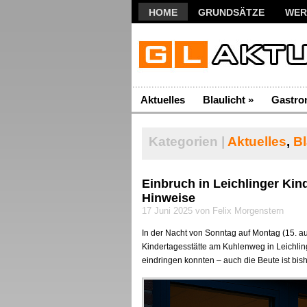
HOME
GRUNDSÄTZE
WER
Aktuelles
Blaulicht
»
Gastro
Kategorien |
Aktuelles
,
Bl
Einbruch in Leichlinger Kind
Hinweise
17 Juni 2025 von Felix Morgenstern
In der Nacht von Sonntag auf Montag (15. au
Kindertagesstätte am Kuhlenweg in Leichling
eindringen konnten – auch die Beute ist bish