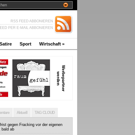
RSS FEED ABBONIEREN
EED PER E-MAIL ABBONIEREN
Satire
Sport
Wirtschaft
»
ntare
Aktuell
TAG CLOUD
rist gegen Fracking vor der eigenen
t bald ab