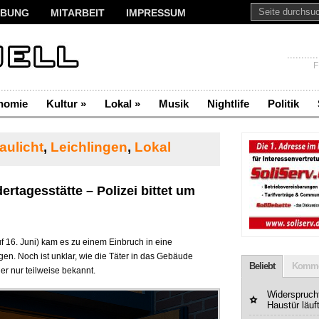
BUNG
MITARBEIT
IMPRESSUM
F
nomie
Kultur
»
Lokal
»
Musik
Nightlife
Politik
aulicht
,
Leichlingen
,
Lokal
ertagesstätte – Polizei bittet um
f 16. Juni) kam es zu einem Einbruch in eine
en. Noch ist unklar, wie die Täter in das Gebäude
Beliebt
Komme
er nur teilweise bekannt.
Widerspruchf
Haustür läuf