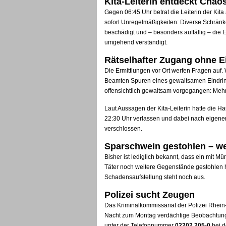
Kita-Leiterin entdeckt Cha
Gegen 06:45 Uhr betrat die Leiterin der K
sofort Unregelmäßigkeiten: Diverse Schränke
beschädigt und – besonders auffällig – die 
umgehend verständigt.
Rätselhafter Zugang ohne 
Die Ermittlungen vor Ort werfen Fragen auf
Beamten Spuren eines gewaltsamen Eindring
offensichtlich gewaltsam vorgegangen: Meh
Laut Aussagen der Kita-Leiterin hatte die 
22:30 Uhr verlassen und dabei nach eigen
verschlossen.
Sparschwein gestohlen – we
Bisher ist lediglich bekannt, dass ein mit 
Täter noch weitere Gegenstände gestohlen hab
Schadensaufstellung steht noch aus.
Polizei sucht Zeugen
Das Kriminalkommissariat der Polizei Rhein
Nacht zum Montag verdächtige Beobachtunge
unter der Telefonnummer
02202 205-0
bei d