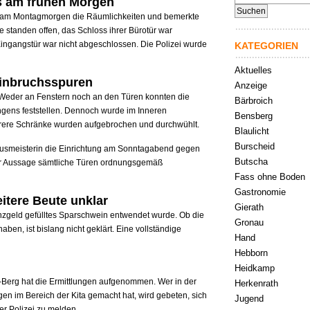
os am frühen Morgen
nach:
ita am Montagmorgen die Räumlichkeiten und bemerkte
 standen offen, das Schloss ihrer Bürotür war
Eingangstür war nicht abgeschlossen. Die Polizei wurde
KATEGORIEN
Aktuelles
Einbruchsspuren
Anzeige
. Weder an Fenstern noch an den Türen konnten die
Bärbroich
ens feststellen. Dennoch wurde im Inneren
Bensberg
rere Schränke wurden aufgebrochen und durchwühlt.
Blaulicht
Burscheid
Hausmeisterin die Einrichtung am Sonntagabend gegen
Butscha
er Aussage sämtliche Türen ordnungsgemäß
Fass ohne Boden
Gastronomie
itere Beute unklar
Gierath
Münzgeld gefülltes Sparschwein entwendet wurde. Ob die
Gronau
en, ist bislang nicht geklärt. Eine vollständige
Hand
Hebborn
Heidkamp
-Berg hat die Ermittlungen aufgenommen. Wer in der
Herkenrath
n im Bereich der Kita gemacht hat, wird gebeten, sich
Jugend
er Polizei zu melden.