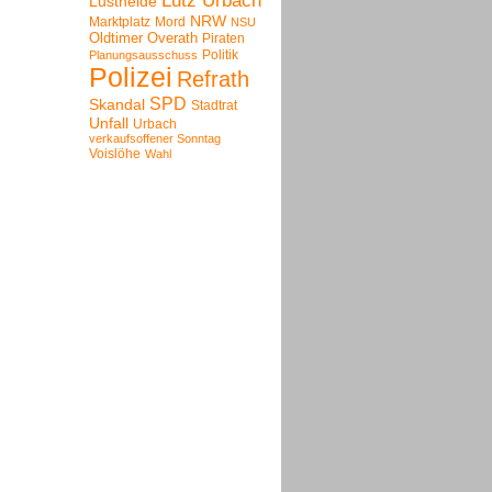
Lutz Urbach
Lustheide
NRW
Marktplatz
Mord
NSU
Oldtimer
Overath
Piraten
Politik
Planungsausschuss
Polizei
Refrath
SPD
Skandal
Stadtrat
Unfall
Urbach
verkaufsoffener Sonntag
Voislöhe
Wahl