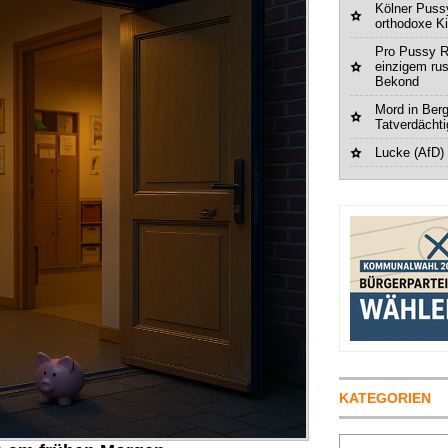
Kölner Pussy
orthodoxe K
Pro Pussy R
einzigem ru
Bekond
Mord in Berg
Tatverdächt
Lucke (AfD)
KATEGORIEN
Suchen