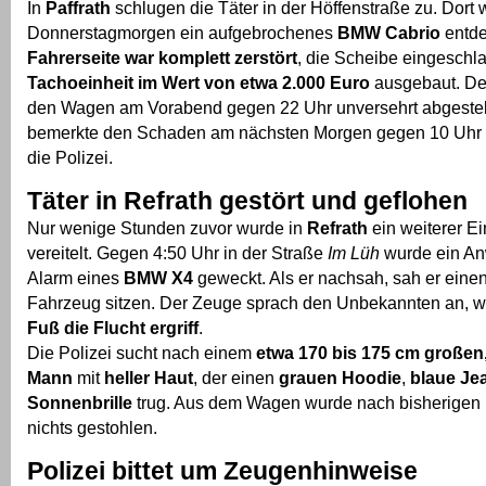
In
Paffrath
schlugen die Täter in der Höffenstraße zu. Dort
Donnerstagmorgen ein aufgebrochenes
BMW Cabrio
entde
Fahrerseite war komplett zerstört
, die Scheibe eingeschl
Tachoeinheit im Wert von etwa 2.000 Euro
ausgebaut. Der
den Wagen am Vorabend gegen 22 Uhr unversehrt abgestell
bemerkte den Schaden am nächsten Morgen gegen 10 Uhr 
die Polizei.
Täter in Refrath gestört und geflohen
Nur wenige Stunden zuvor wurde in
Refrath
ein weiterer E
vereitelt. Gegen 4:50 Uhr in der Straße
Im Lüh
wurde ein An
Alarm eines
BMW X4
geweckt. Als er nachsah, sah er eine
Fahrzeug sitzen. Der Zeuge sprach den Unbekannten an, w
Fuß die Flucht ergriff
.
Die Polizei sucht nach einem
etwa 170 bis 175 cm großen
Mann
mit
heller Haut
, der einen
grauen Hoodie
,
blaue Je
Sonnenbrille
trug. Aus dem Wagen wurde nach bisherigen
nichts gestohlen.
Polizei bittet um Zeugenhinweise