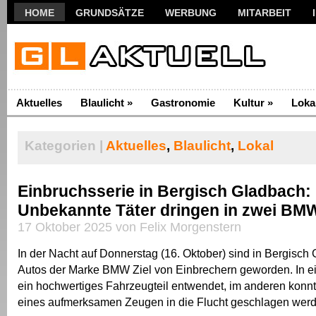
HOME
GRUNDSÄTZE
WERBUNG
MITARBEIT
Aktuelles
Blaulicht
»
Gastronomie
Kultur
»
Loka
Kategorien |
Aktuelles
,
Blaulicht
,
Lokal
Einbruchsserie in Bergisch Gladbach:
Unbekannte Täter dringen in zwei BMW
17 Oktober 2025 von Felix Morgenstern
In der Nacht auf Donnerstag (16. Oktober) sind in Bergisch
Autos der Marke BMW Ziel von Einbrechern geworden. In e
ein hochwertiges Fahrzeugteil entwendet, im anderen konnt
eines aufmerksamen Zeugen in die Flucht geschlagen werd