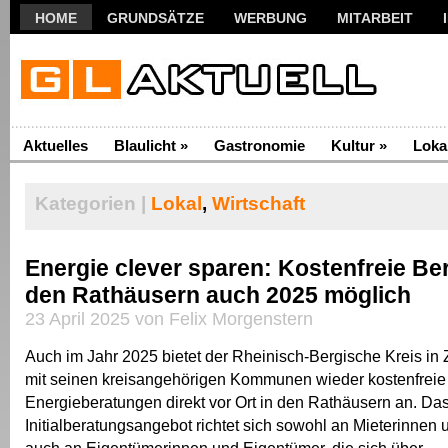
HOME
GRUNDSÄTZE
WERBUNG
MITARBEIT
Aktuelles
Blaulicht
»
Gastronomie
Kultur
»
Loka
Kategorien |
Lokal
,
Wirtschaft
Energie clever sparen: Kostenfreie Be
den Rathäusern auch 2025 möglich
23 April 2025 von Felix Morgenstern
Auch im Jahr 2025 bietet der Rheinisch-Bergische Kreis i
mit seinen kreisangehörigen Kommunen wieder kostenfreie
Energieberatungen direkt vor Ort in den Rathäusern an. Da
Initialberatungsangebot richtet sich sowohl an Mieterinnen 