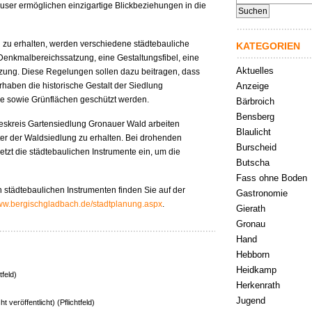
nach:
user ermöglichen einzigartige Blickbeziehungen in die
zu erhalten, werden verschiedene städtebauliche
KATEGORIEN
Denkmalbereichssatzung, eine Gestaltungsfibel, eine
Aktuelles
ung. Diese Regelungen sollen dazu beitragen, dass
Anzeige
aben die historische Gestalt der Siedlung
e sowie Grünflächen geschützt werden.
Bärbroich
Bensberg
eskreis Gartensiedlung Gronauer Wald arbeiten
Blaulicht
er der Waldsiedlung zu erhalten. Bei drohenden
Burscheid
etzt die städtebaulichen Instrumente ein, um die
Butscha
Fass ohne Boden
 städtebaulichen Instrumenten finden Sie auf der
Gastronomie
www.bergischgladbach.de/stadtplanung.aspx
.
Gierath
Gronau
Hand
Hebborn
Heidkamp
tfeld)
Herkenrath
Jugend
ht veröffentlicht) (Pflichtfeld)