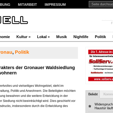
BUNG
MITARBEIT
IMPRESSUM
F
nomie
Kultur
»
Lokal
»
Musik
Nightlife
Politik
ronau
,
Politik
arakters der Gronauer Waldsiedlung
wohnern
ertvolles und vielseitiges Wohngebiet, steht im
altung, Politik und Anwohnern. Die Beteiligten möchten
Beliebt
Komme
ung bewahren und die weitere Entwicklung in der
r Siedlung nicht beeinträchtigt wird. Dies geschieht vor
Widerspruchf
sdrucks, insbesondere durch die Entwicklung des
Haustür läuf