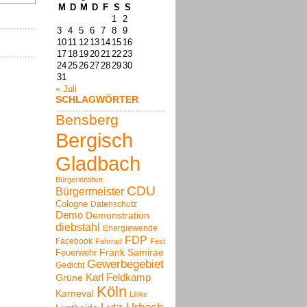
M
D
M
D
F
S
S
1
2
3
4
5
6
7
8
9
10
11
12
13
14
15
16
17
18
19
20
21
22
23
24
25
26
27
28
29
30
31
« Juli
SCHLAGWÖRTER
Bensberg
Bergisch
Gladbach
Bürgerinitative
CDU
Bürgermeister
Cologne
Datenschutz
Demo
Demonstration
diebstahl
Energiewende
FDP
Facebook
Fahrrad
Fest
Frank Samirae
Feuerwehr
Gewerbegebiet
Gedicht
Karl Feldkamp
Grüne
Köln
Karneval
Linke