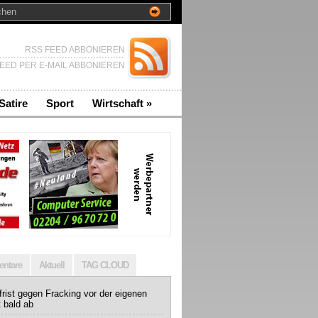
RSS FEED ABBONIEREN
EED PER E-MAIL ABBONIEREN
Satire
Sport
Wirtschaft
»
ntare
Aktuell
TAG CLOUD
rist gegen Fracking vor der eigenen
t bald ab