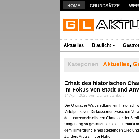
HOME
GRUNDSÄTZE
WER
Aktuelles
Blaulicht
»
Gastro
Kategorien |
Aktuelles
,
G
Erhalt des historischen Ch
im Fokus von Stadt und An
14 April 2023 von Darian Lambert
Die Gronauer Waldsiedlung, ein historisch w
Mittelpunkt von Diskussionen zwischen Verw
den unverwechselbaren Charakter der Siedl
Umgebung so gestalten, dass die Identität de
dem Hintergrund eines steigenden Siedlung
Zanders Areals in der Nähe.