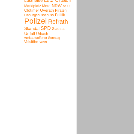
Lutz Urbach
Lustheide
NRW
Marktplatz
Mord
NSU
Oldtimer
Overath
Piraten
Politik
Planungsausschuss
Polizei
Refrath
SPD
Skandal
Stadtrat
Unfall
Urbach
verkaufsoffener Sonntag
Voislöhe
Wahl