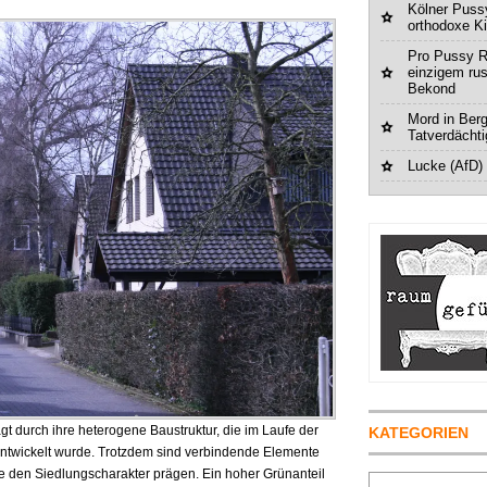
Kölner Pussy
orthodoxe K
Pro Pussy R
einzigem ru
Bekond
Mord in Berg
Tatverdächt
Lucke (AfD)
t durch ihre heterogene Baustruktur, die im Laufe der
KATEGORIEN
entwickelt wurde. Trotzdem sind verbindende Elemente
e den Siedlungscharakter prägen. Ein hoher Grünanteil
Suchen