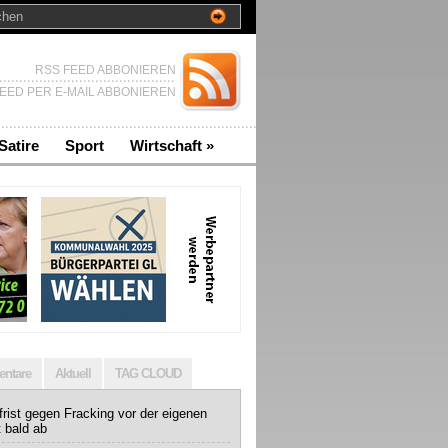
RSS FEED ABBONIEREN
EED PER E-MAIL ABBONIEREN
Satire
Sport
Wirtschaft
»
ntare
Aktuell
TAG CLOUD
rist gegen Fracking vor der eigenen
t bald ab