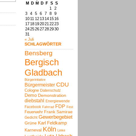
M
D
M
D
F
S
S
1
2
3
4
5
6
7
8
9
10
11
12
13
14
15
16
17
18
19
20
21
22
23
24
25
26
27
28
29
30
31
« Juli
SCHLAGWÖRTER
Bensberg
Bergisch
Gladbach
Bürgerinitative
CDU
Bürgermeister
Cologne
Datenschutz
Demo
Demonstration
diebstahl
Energiewende
FDP
Facebook
Fahrrad
Fest
Frank Samirae
Feuerwehr
Gewerbegebiet
Gedicht
Karl Feldkamp
Grüne
Köln
Karneval
Linke