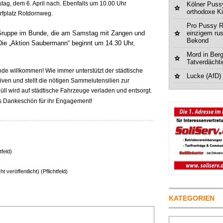
ag, dem 6. April nach. Ebenfalls um 10.00 Uhr
Kölner Pussy
orthodoxe K
rfplatz Rotdornweg.
Pro Pussy R
e Gruppe im Bunde, die am Samstag mit Zangen und
einzigem ru
Bekond
 Die „Aktion Saubermann“ beginnt um 14.30 Uhr,
Mord in Berg
Tatverdächt
nde willkommen! Wie immer unterstützt der städtische
Lucke (AfD)
ativen und stellt die nötigen Sammelutensilien zur
l wird auf städtische Fahrzeuge verladen und entsorgt.
s Dankeschön für ihr Engagement!
tfeld)
ht veröffentlicht) (Pflichtfeld)
KATEGORIEN
Suchen