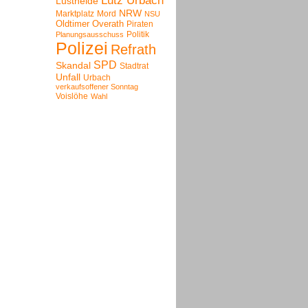
Lutz Urbach
Lustheide
NRW
Marktplatz
Mord
NSU
Oldtimer
Overath
Piraten
Politik
Planungsausschuss
Polizei
Refrath
SPD
Skandal
Stadtrat
Unfall
Urbach
verkaufsoffener Sonntag
Voislöhe
Wahl