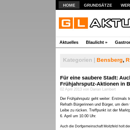
HOME
GRUNDSÄTZE
WER
Aktuelles
Blaulicht
»
Gastro
Kategorien |
Bensberg
,
R
Für eine saubere Stadt: A
Frühjahrsputz-Aktionen in 
02 April 2013 von Darian Lambert
Der Frühjahrsputz geht weiter: Erstmals
Refrath Bürgerinnen und Bürger, um dem 
Leibe zu rücken. Treffpunkt ist der Mark
6. April um 10.00 Uhr.
Auch die Dorfgemeinschaft Moitzfeld holt de