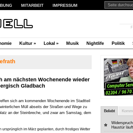
BUNG
MITARBEIT
IMPRESSUM
F
nomie
Kultur
»
Lokal
»
Musik
Nightlife
Politik
efrath
uch am nächsten Wochenende wieder
Bergisch Gladbach
 treffen sich am kommenden Wochenende im Stadtteil
winterlichen Müll abseits der Straßen und Wege zu
Beliebt
Komme
tplatz an der Steinbreche, und zwar am Samstag, dem
Widerspruchf
Haustür läuf
n ursprünglich im März geplanten, durch frostiges Wetter