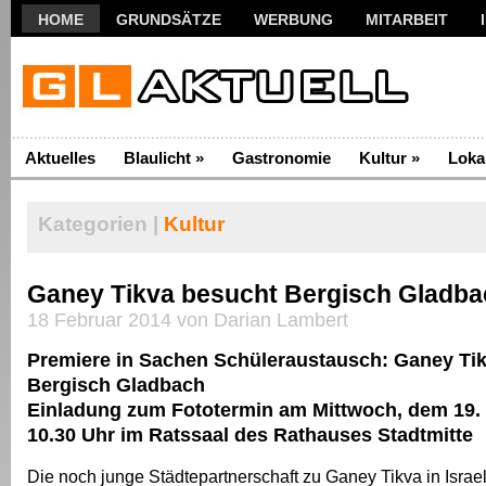
HOME
GRUNDSÄTZE
WERBUNG
MITARBEIT
Aktuelles
Blaulicht
»
Gastronomie
Kultur
»
Loka
Kategorien |
Kultur
Ganey Tikva besucht Bergisch Gladba
18 Februar 2014 von Darian Lambert
Premiere in Sachen Schüleraustausch: Ganey Ti
Bergisch Gladbach
Einladung zum Fototermin am Mittwoch, dem 19.
10.30 Uhr im Ratssaal des Rathauses Stadtmitte
Die noch junge Städtepartnerschaft zu Ganey Tikva in Israel