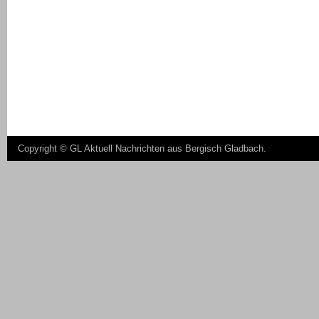
Copyright ©
GL Aktuell Nachrichten aus Bergisch Gladbach
.