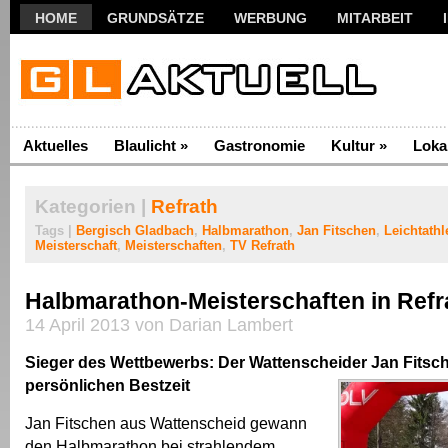
HOME
GRUNDSÄTZE
WERBUNG
MITARBEIT
Aktuelles
Blaulicht
»
Gastronomie
Kultur
»
Loka
Kategorien |
Refrath
Tags |
Bergisch Gladbach
,
Halbmarathon
,
Jan Fitschen
,
Leichtathl
Meisterschaft
,
Meisterschaften
,
TV Refrath
Halbmarathon-Meisterschaften in Refr
14 April 2013 von Darian Lambert
Sieger des Wettbewerbs: Der Wattenscheider Jan Fitsch
persönlichen Bestzeit
Jan Fitschen aus Wattenscheid gewann
den Halbmarathon bei strahlendem