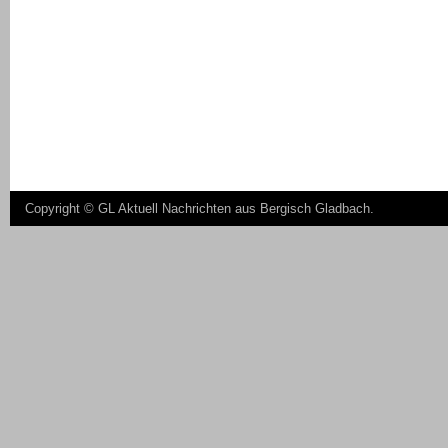
Copyright ©
GL Aktuell Nachrichten aus Bergisch Gladbach
.