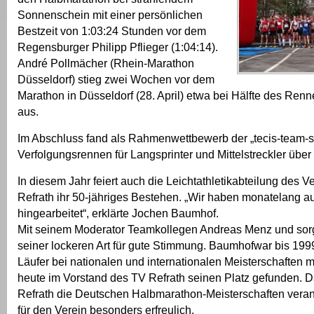
Sonnenschein mit einer persönlichen
Bestzeit von 1:03:24 Stunden vor dem
Regensburger Philipp Pflieger (1:04:14).
André Pollmächer (Rhein-Marathon
Düsseldorf) stieg zwei Wochen vor dem
Marathon in Düsseldorf (28. April) etwa bei Hälfte des Renn
aus.
Im Abschluss fand als Rahmenwettbewerb der „tecis-team-sp
Verfolgungsrennen für Langsprinter und Mittelstreckler über
In diesem Jahr feiert auch die Leichtathletikabteilung des V
Refrath ihr 50-jähriges Bestehen. „Wir haben monatelang a
hingearbeitet“, erklärte Jochen Baumhof.
Mit seinem Moderator Teamkollegen Andreas Menz und sor
seiner lockeren Art für gute Stimmung. Baumhofwar bis 1999
Läufer bei nationalen und internationalen Meisterschaften m
heute im Vorstand des TV Refrath seinen Platz gefunden. 
Refrath die Deutschen Halbmarathon-Meisterschaften veranst
für den Verein besonders erfreulich.