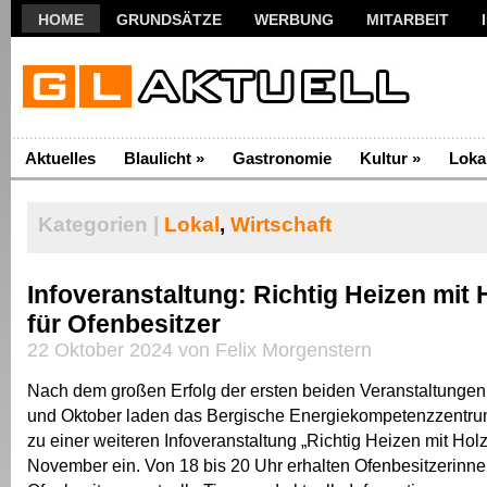
HOME
GRUNDSÄTZE
WERBUNG
MITARBEIT
Aktuelles
Blaulicht
»
Gastronomie
Kultur
»
Loka
Kategorien |
Lokal
,
Wirtschaft
Infoveranstaltung: Richtig Heizen mit 
für Ofenbesitzer
22 Oktober 2024 von Felix Morgenstern
Nach dem großen Erfolg der ersten beiden Veranstaltunge
und Oktober laden das Bergische Energiekompetenzzentru
zu einer weiteren Infoveranstaltung „Richtig Heizen mit Hol
November ein. Von 18 bis 20 Uhr erhalten Ofenbesitzerinn