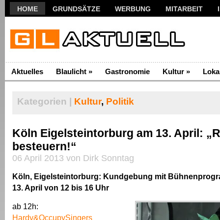
HOME
GRUNDSÄTZE
WERBUNG
MITARBEIT
Aktuelles
Blaulicht
»
Gastronomie
Kultur
»
Loka
Kategorien |
Kultur
,
Politik
Köln Eigelsteintorburg am 13. April: „
besteuern!“
06 April 2013 von Dirk Sonntag
Köln, Eigelsteintorburg: Kundgebung mit Bühnenpro
13. April von 12 bis 16 Uhr
ab 12h:
Hardy&OccupySingers