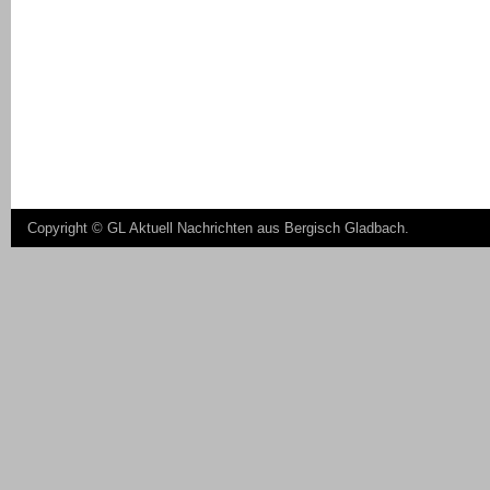
Copyright ©
GL Aktuell Nachrichten aus Bergisch Gladbach
.