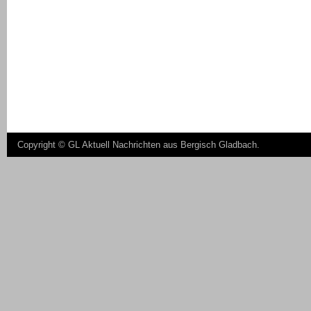
Copyright ©
GL Aktuell Nachrichten aus Bergisch Gladbach
.