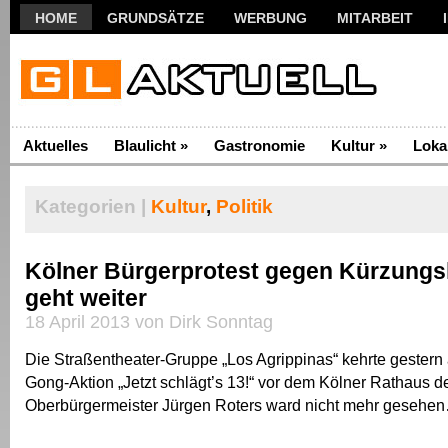
HOME
GRUNDSÄTZE
WERBUNG
MITARBEIT
Aktuelles
Blaulicht
»
Gastronomie
Kultur
»
Loka
Kategorien |
Kultur
,
Politik
Kölner Bürgerprotest gegen Kürzungs
geht weiter
18 April 2013 von Dirk Sonntag
Die Straßentheater-Gruppe „Los Agrippinas“ kehrte gestern
Gong-Aktion „Jetzt schlägt’s 13!“ vor dem Kölner Rathaus de
Oberbürgermeister Jürgen Roters ward nicht mehr gesehe