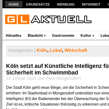
HOME
GRUNDSÄTZE
WERBUNG
MITARBEIT
Aktuelles
Blaulicht
»
Gastronomie
Kultur
»
Loka
Kategorien |
Köln
,
Lokal
,
Wirtschaft
Köln setzt auf Künstliche Intelligenz f
Sicherheit im Schwimmbad
16 Januar 2025 von Felix Morgenstern
Die Stadt Köln geht neue Wege, um die Sicherheit in Sch
erhöhen: Im Stadionbad in Müngersdorf unterstützt nun eine
Intelligenz (KI) die Bademeister bei der Überwachung der
Ziel ist es, kritische Situationen frühzeitig zu erkennen und 