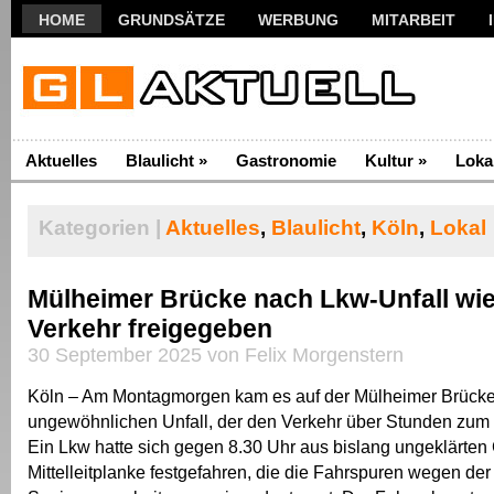
HOME
GRUNDSÄTZE
WERBUNG
MITARBEIT
Aktuelles
Blaulicht
»
Gastronomie
Kultur
»
Loka
Kategorien |
Aktuelles
,
Blaulicht
,
Köln
,
Lokal
Mülheimer Brücke nach Lkw-Unfall wie
Verkehr freigegeben
30 September 2025 von Felix Morgenstern
Köln – Am Montagmorgen kam es auf der Mülheimer Brück
ungewöhnlichen Unfall, der den Verkehr über Stunden zum 
Ein Lkw hatte sich gegen 8.30 Uhr aus bislang ungeklärten
Mittelleitplanke festgefahren, die die Fahrspuren wegen de