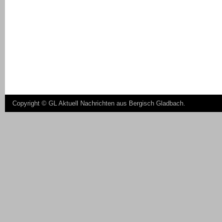
Copyright ©
GL Aktuell Nachrichten aus Bergisch Gladbach
.