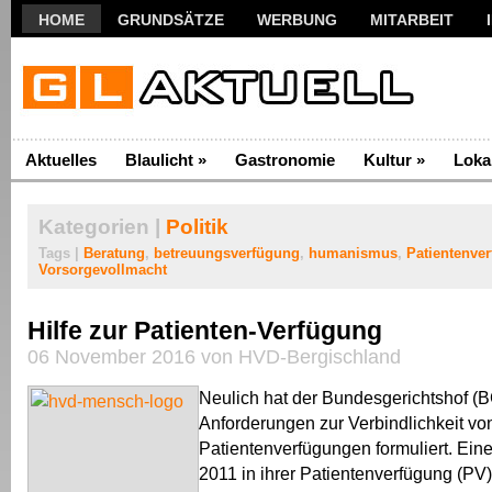
HOME
GRUNDSÄTZE
WERBUNG
MITARBEIT
Aktuelles
Blaulicht
»
Gastronomie
Kultur
»
Loka
Kategorien |
Politik
Tags |
Beratung
,
betreuungsverfügung
,
humanismus
,
Patientenve
Vorsorgevollmacht
Hilfe zur Patienten-Verfügung
06 November 2016 von HVD-Bergischland
Neulich hat der Bundesgerichtshof (
Anforderungen zur Verbindlichkeit vo
Patientenverfügungen formuliert. Eine
2011 in ihrer Patientenverfügung (PV)