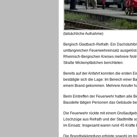
(tatsächliche Aufnahme)
Bergisch Gladbach-Refrath. Ein Dachstuhlbra
umfangreichen Feuerwehreinsatz ausgelöst. 
Rheinisch-Bergischen Kreises mehrere Notru
Straße Wickenpfädchen berichteten.
Bereits auf der Anfahrt konnten die ersten 
bestätigte sich die Lage: Im Bereich einer 
einem Brand gekommen. Mehrere Anrufer ha
Beim Eintreffen der Feuerwehr hatten alle 
Baustelle tätigen Personen das Gebäude ber
Die Feuerwehr rückte mit einem Großaufge
Löschzüge aus Refrath und der Stadtmitte 
im Einsatz. Insgesamt waren rund 45 Kräfte b
Die Brandbekämpfung erfolgte sowohl im Inn