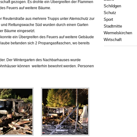
denschaft gezogen. Es drohte ein Übergreifen der Flammen
Schildgen
es Feuers auf weitere Bäume.
Schutz
der Reuterstraße aus mehrere Trupps unter Atemschutz zur
Sport
r- und Rettungswache Süd wurden durch einen Garten
Stadtmitte
er Bäume eingesetzt.
Wermelskirchen
 konnte ein Übergreifen des Feuers auf weitere Gebäude
Wirtschaft
nlaube befanden sich 2 Propangasflaschen, wo bereits
ieder. Der Wintergarten des Nachbarhauses wurde
ohnhäuser können weiterhin bewohnt werden. Personen