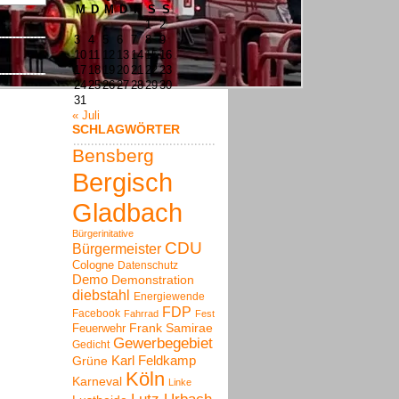
M
D
M
D
F
S
S
1
2
3
4
5
6
7
8
9
10
11
12
13
14
15
16
17
18
19
20
21
22
23
24
25
26
27
28
29
30
31
« Juli
SCHLAGWÖRTER
Bensberg
Bergisch
Gladbach
Bürgerinitative
CDU
Bürgermeister
Cologne
Datenschutz
Demo
Demonstration
diebstahl
Energiewende
FDP
Facebook
Fahrrad
Fest
Frank Samirae
Feuerwehr
Gewerbegebiet
Gedicht
Karl Feldkamp
Grüne
Köln
Karneval
Linke