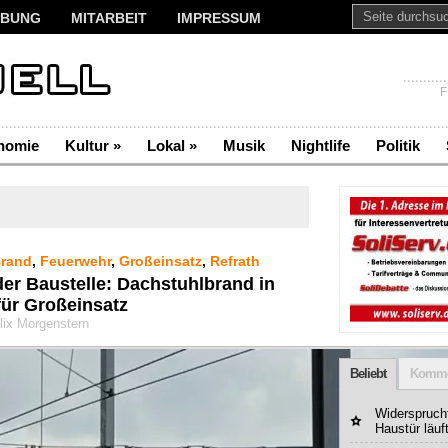
BUNG
MITARBEIT
IMPRESSUM
F
nomie
Kultur
»
Lokal
»
Musik
Nightlife
Politik
rand
,
Feuerwehr
,
Großeinsatz
,
Refrath
er Baustelle: Dachstuhlbrand in
für Großeinsatz
lix Morgenstern
Beliebt
Komme
Widerspruchf
Haustür läuf