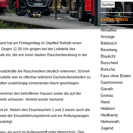
nach:
KATEGORIEN
Aktuelles
Anzeige
nd hat am Freitagmittag im Stadtteil Refrath einen
Bärbroich
Gegen 11:30 Uhr gingen bei der Leitstelle des
Bensberg
fe ein, die von einer starken Rauchentwicklung in der
Blaulicht
Burscheid
Butscha
Einsatzkräfte die Rauchwolken deutlich erkennen. Schnell
Fass ohne Boden
Baustelle war es offenbar während Dachdeckerarbeiten zu
Gastronomie
tten unabhängig voneinander Alarm geschlagen.
Gierath
Bewohner des betroffenen Hauses sowie die auf der
Gronau
eits verlassen. Verletzt wurde niemand.
Hand
Hebborn
bot an. Neben den Feuerwachen 1 und 2 waren auch die
Heidkamp
sowie der Einsatzführungsdienst und ein Rettungswagen
Herkenrath
eteiligt.
Jugend
en- als auch im Außenangriff unter Atemschutz. Den