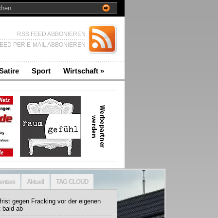
RSS FEED ABBONIEREN
EED PER E-MAIL ABBONIEREN
Satire
Sport
Wirtschaft
»
ntare
Aktuell
TAG CLOUD
rist gegen Fracking vor der eigenen
t bald ab