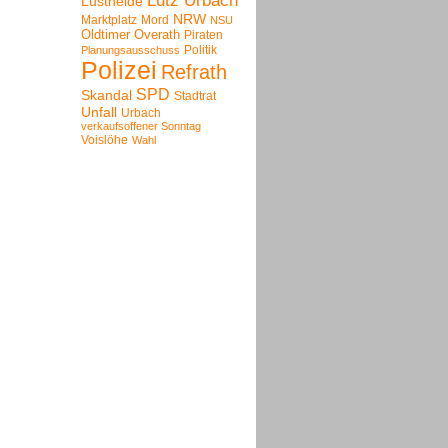
Lutz Urbach
Lustheide
NRW
Marktplatz
Mord
NSU
Oldtimer
Overath
Piraten
Politik
Planungsausschuss
Polizei
Refrath
SPD
Skandal
Stadtrat
Unfall
Urbach
verkaufsoffener Sonntag
Voislöhe
Wahl