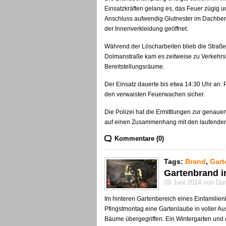
Einsatzkräften gelang es, das Feuer zügig un
Anschluss aufwendig Glutnester im Dachbere
der Innenverkleidung geöffnet.
Während der Löscharbeiten blieb die Straße
Dolmanstraße kam es zeitweise zu Verkehrs
Bereitstellungsräume.
Der Einsatz dauerte bis etwa 14:30 Uhr an. 
den verwaisten Feuerwachen sicher.
Die Polizei hat die Ermittlungen zur gena
auf einen Zusammenhang mit den laufenden
Kommentare (0)
Tags:
Brand
,
Gart
Gartenbrand i
09 Juni 2014 von Da
Im hinteren Gartenbereich eines Einfamilie
Pfingstmontag eine Gartenlaube in voller A
Bäume übergegriffen. Ein Wintergarten un