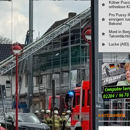
Kölner Pussy
orthodoxe K
Pro Pussy R
einzigem ru
Bekond
Mord in Berg
Tatverdächt
Lucke (AfD)
KATEGORIEN
Suchen