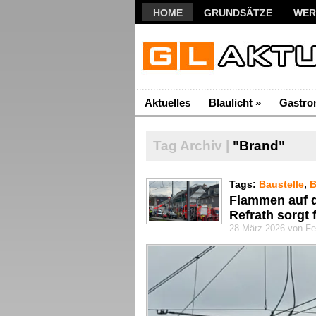
HOME
GRUNDSÄTZE
WER
Aktuelles
Blaulicht
»
Gastro
Tag Archiv |
"Brand"
Tags:
Baustelle
,
B
Flammen auf d
Refrath sorgt 
28 März 2026 von Fe