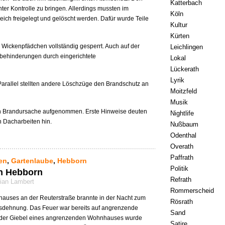
Katterbach
ter Kontrolle zu bringen. Allerdings mussten im
Köln
ich freigelegt und gelöscht werden. Dafür wurde Teile
Kultur
Kürten
 Wickenpfädchen vollständig gesperrt. Auch auf der
Leichlingen
behinderungen durch eingerichtete
Lokal
Lückerath
Lyrik
Parallel stellten andere Löschzüge den Brandschutz an
Moitzfeld
Musik
uen Brandursache aufgenommen. Erste Hinweise deuten
Nightlife
 Dacharbeiten hin.
Nußbaum
Odenthal
Overath
Paffrath
en
,
Gartenlaube
,
Hebborn
Politik
n Hebborn
Refrath
rian Lambert
Rommerscheid
nhauses an der Reuterstraße brannte in der Nacht zum
Rösrath
usdehnung. Das Feuer war bereits auf angrenzende
Sand
d der Giebel eines angrenzenden Wohnhauses wurde
Satire