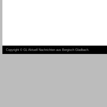
Copyright ©
GL Aktuell Nachrichten aus Bergisch Gladbach
.