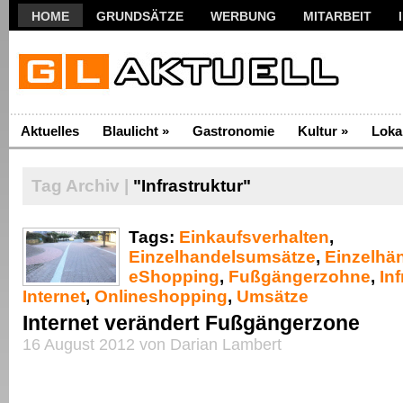
HOME
GRUNDSÄTZE
WERBUNG
MITARBEIT
Aktuelles
Blaulicht
»
Gastronomie
Kultur
»
Loka
Tag Archiv |
"Infrastruktur"
Tags:
Einkaufsverhalten
,
Einzelhandelsumsätze
,
Einzelhän
eShopping
,
Fußgängerzohne
,
Inf
Internet
,
Onlineshopping
,
Umsätze
Internet verändert Fußgängerzone
16 August 2012 von Darian Lambert