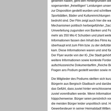
gesehen haben, geht den Hintergründen die
sogenannten „freiwilligen“ Leistungen unser
zur Disposition gestellt wurden und schritt
Sportstätten, Bäder und Kultureinrichtungen
bedroht sind. Der Film zeigt auch hier die 
Mechanismen politisch herbeigeführter „Sac
Umverteilung zugunsten von Banken und Fond
mehr als 350 Mio € Schulden und plant weite
Informationen fassen den Inhalt des Films k
überhaupt erst zum Film bzw. zu der defizit
kam. Diese Informationen waren und sind für
Der Flyer wurde von der IG „Die Stadt gehört 
weitere Informationen sowie konkrete Forde
aufschlussreiche Dokumentarfilm „Reiche Bü
Fragen ans Podium gestellt werden sowie mit
Die Mitglieder des Podiums stellten sich kurz
Bürgerin aus Bergisch Gladbach und darüber
das Gefühl, dass zuviel hinter verschlossen
zuviel vorenthalten werde. Wenn Informati
häppchenweise. Bürger seien persönlich von
die meisten Bürger leider unpolitisch sind.
Gewerbesteuer in seiner Heimatstadt Witten.E