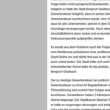
Frage leider nicht sachgerecht beantworten
lediglich er hätte die Stadt Bergisch Gladb
Gewerbesteuer lediglich, dass er seinen ste
Gewerbesteuer nachkommen würde. Herr Grit
dass für alle Unternehmen, welche in dem 
Grundlage herangezogen wurde. Nach etwa 
Geschäftsführers dann vorbei und es konnte
Diskussionspunkte aufgegriffen werden.
Es wurde aus dem Publikum auch die Frage 
vom Mediterana partizipieren bzw. profitiere
David Bothe vor und stellte fest was in der V
auch schief laufen. Die Stadt hätte sich woh
entscheidender Grund dafür für die prekäre, 
Bergisch Gladbach.
Die zu niedrige Gewerbesteuer sei politisch
Gewerbesteuer zu einer Art Bagatellsteuer 
Filmvorführung sind sowohl Herr Krüger sow
erschienen. Desweiteren haben 2 Kämmerer
Abend abgesagt. Der Stadtbaurat Stephan 
er hatte es vorgezogen abzusagen und entsp
dass sich die sozialen Ungleichheiten im g