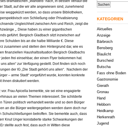
ses dramatischen „Wandels“ nach, in dessen Verlauf die
nach:
er Stadt, auf die wir alle angewiesen sind, zunehmend
weise weggekürzt werden, so dass unsere Bibliotheken,
 perspektivisch von Schließung oder Privatisierung
KATEGORIEN
wachsende Ungleichheit zwischen Arm und Reich, zeigt die
Aktuelles
hzwänge „. Diese haben zu einer gigantischen
s geführt. Bergisch Gladbach sitzt inzwischen auf
Anzeige
re Schulden bis an die halbe Milliarde €. Diese
Bärbroich
urz zusammen und stellen den Hintergrund dar, wie es
Bensberg
ären finanziellen Haushaltssituation Bergisch Gladbachs
Blaulicht
 jeden frei einsehbar, der einen Flyer bekommen hat.
Burscheid
uns allen“ zur Verfügung gestellt. Dort finden sich noch
Butscha
rungen der IG „Die Stadt gehört uns allen“. Nachdem der
Fass ohne Boden
rger – arme Stadt“ vorgeführt wurde, konnten konkrete
Gastronomie
 ihnen diskutiert werden.
Gierath
 vor. Frau Apicella bemerkte, sie sei eine engagierte
Gronau
hinaus an vielen Themen interessiert. Sie schilderte
Hand
en Türen politisch verhandelt werde und so dem Bürger
Hebborn
onen an die Bürger weitergegeben werden dann doch nur
Heidkamp
 Schulschließungen betroffen. Sie bemerkte auch, dass
Herkenrath
 Herr Knut Unger konstatierte starke Schwankungen der
Jugend
r stellte auch fest, dass auch in Witten diese