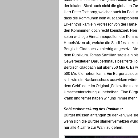
der lokalen Sicht auch nicht die globalen 
Herr Peter Tschorny, welcher auch im Podi
dass die Kommunen kein Ausgabenproblem, 
Erkenntnis kam ein Professor von der Hans-B
den Kommunen doch recht kompliziert. Herr
seien wichtige Einnahmequellen der Kommu
Hebelsätzen ab, welche die Stadt festsetzen
Bergisch Gladbach zu niedrig angesetzt. Dies
dem Publikum. Tomas Santillan sagte ein bi
Gewerbesteuer. Darüberhinaus bezifferte Tom
Bergisch Gladbach auf über 350 Mio €. Es wi
500 Mio € erhöhen kann. Ein Bürger aus de
sich wie ein Nackenschuss auswirken würde
dem Geld“ oder im Original „Follow the mone
Ursachenforschung zu betreiben. Eine Bürger
krank und ferner haben wir uns immer mehr vo
Schlussbemerkung des Podiums:
Bürger müssen anfangen zu denken, wie sie i
wenn sich die Bürger stärker vernetzen würde
nur alle 4 Jahre zur Wahl zu gehen.