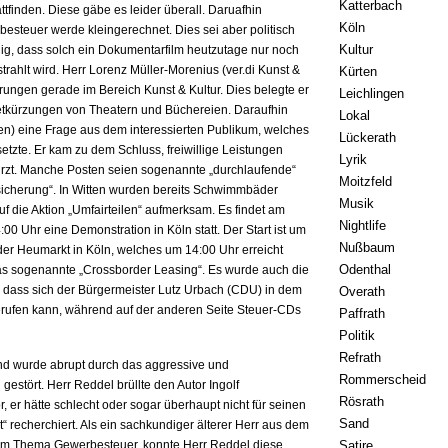
Katterbach
tfinden. Diese gäbe es leider überall. Daruafhin
Köln
esteuer werde kleingerechnet. Dies sei aber politisch
Kultur
nig, dass solch ein Dokumentarfilm heutzutage nur noch
rahlt wird. Herr Lorenz Müller-Morenius (ver.di Kunst &
Kürten
arungen gerade im Bereich Kunst & Kultur. Dies belegte er
Leichlingen
kürzungen von Theatern und Büchereien. Daraufhin
Lokal
en) eine Frage aus dem interessierten Publikum, welches
Lückerath
zte. Er kam zu dem Schluss, freiwillige Leistungen
Lyrik
t. Manche Posten seien sogenannte „durchlaufende“
Moitzfeld
dsicherung“. In Witten wurden bereits Schwimmbäder
Musik
 die Aktion „Umfairteilen“ aufmerksam. Es findet am
Nightlife
0 Uhr eine Demonstration in Köln statt. Der Start ist um
Nußbaum
 der Heumarkt in Köln, welches um 14:00 Uhr erreicht
Odenthal
das sogenannte „Crossborder Leasing“. Es wurde auch die
 dass sich der Bürgermeister Lutz Urbach (CDU) in dem
Overath
rufen kann, während auf der anderen Seite Steuer-CDs
Paffrath
Politik
Refrath
end wurde abrupt durch das aggressive und
Rommerscheid
gestört. Herr Reddel brüllte den Autor Ingolf
Rösrath
, er hätte schlecht oder sogar überhaupt nicht für seinen
Sand
 recherchiert. Als ein sachkundiger älterer Herr aus dem
zum Thema Gewerbesteuer, konnte Herr Reddel diese
Satire