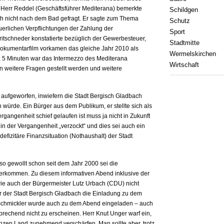
. Herr Reddel (Geschäftsführer Mediterana) bemerkte
Schildgen
ach nicht nach dem Bad gefragt. Er sagte zum Thema
Schutz
uerlichen Verpflichtungen der Zahlung der
Sport
schneder konstatierte bezüglich der Gewerbesteuer,
Stadtmitte
Dokumentarfilm vorkamen das gleiche Jahr 2010 als
Wermelskirchen
5 Minuten war das Intermezzo des Mediterana
Wirtschaft
n weitere Fragen gestellt werden und weitere
aufgeworfen, inwiefern die Stadt Bergisch Gladbach
n würde. Ein Bürger aus dem Publikum, er stellte sich als
ergangenheit schief gelaufen ist muss ja nicht in Zukunft
l in der Vergangenheit „verzockt“ und dies sei auch ein
defizitäre Finanzsituation (Nothaushalt) der Stadt
 so gewollt schon seit dem Jahr 2000 sei die
verkommen. Zu diesem informativen Abend inklusive der
ie auch der Bürgermeister Lutz Urbach (CDU) nicht
 der Stadt Bergisch Gladbach die Einladung zu dem
Schmickler wurde auch zu dem Abend eingeladen – auch
rechend nicht zu erscheinen. Herr Knut Unger warf ein,
anzen Land zunehmend verschärfen. Man sollte aber, trotz