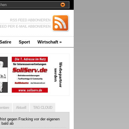
RSS FEED ABBONIEREN
EED PER E-MAIL ABBONIEREN
Satire
Sport
Wirtschaft
»
ntare
Aktuell
TAG CLOUD
rist gegen Fracking vor der eigenen
t bald ab