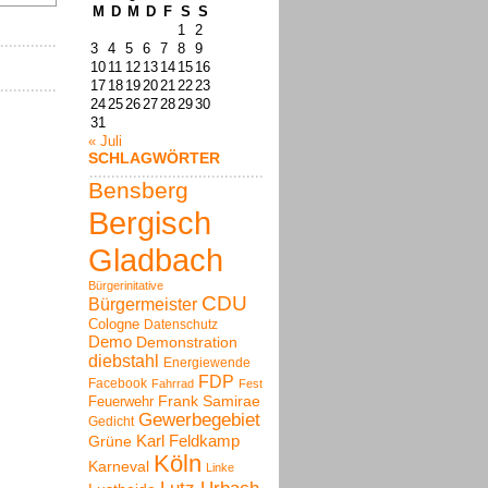
M
D
M
D
F
S
S
1
2
3
4
5
6
7
8
9
10
11
12
13
14
15
16
17
18
19
20
21
22
23
24
25
26
27
28
29
30
31
« Juli
SCHLAGWÖRTER
Bensberg
Bergisch
Gladbach
Bürgerinitative
CDU
Bürgermeister
Cologne
Datenschutz
Demo
Demonstration
diebstahl
Energiewende
FDP
Facebook
Fahrrad
Fest
Frank Samirae
Feuerwehr
Gewerbegebiet
Gedicht
Karl Feldkamp
Grüne
Köln
Karneval
Linke