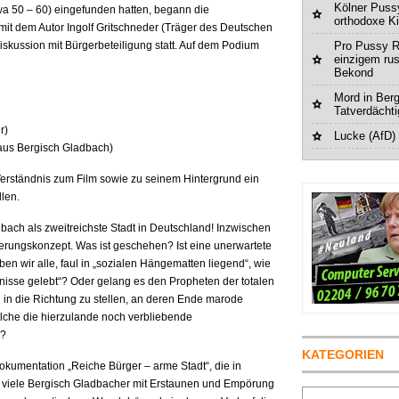
Kölner Pussy
wa 50 – 60) eingefunden hatten, begann die
orthodoxe K
mit dem Autor Ingolf Gritschneder (Träger des Deutschen
skussion mit Bürgerbeteiligung statt. Auf dem Podium
Pro Pussy R
einzigem ru
Bekond
Mord in Berg
Tatverdächt
r)
Lucke (AfD)
 aus Bergisch Gladbach)
erständnis zum Film sowie zu seinem Hintergrund ein
len.
bach als zweitreichste Stadt in Deutschland! Inzwischen
cherungskonzept. Was ist geschehen? Ist eine unerwartete
n wir alle, faul in „sozialen Hängematten liegend“, wie
nisse gelebt“? Oder gelang es den Propheten der totalen
 in die Richtung zu stellen, an deren Ende marode
elche die hierzulande noch verbliebende
n?
KATEGORIEN
kumentation „Reiche Bürger – arme Stadt“, die in
e viele Bergisch Gladbacher mit Erstaunen und Empörung
Suchen