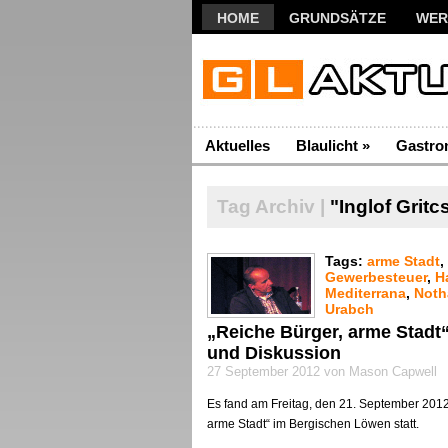
HOME
GRUNDSÄTZE
WER
Aktuelles
Blaulicht
»
Gastro
Tag Archiv |
"Inglof Gritc
Tags:
arme Stadt
,
Gewerbesteuer
,
H
Mediterrana
,
Noth
Urabch
„Reiche Bürger, arme Stadt
und Diskussion
27 September 2012 von Mason Capwell
Es fand am Freitag, den 21. September 2012
arme Stadt“ im Bergischen Löwen statt.