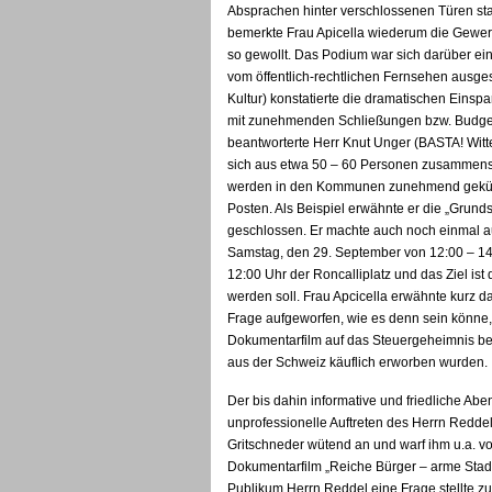
Absprachen hinter verschlossenen Türen stat
bemerkte Frau Apicella wiederum die Gewerb
so gewollt. Das Podium war sich darüber ei
vom öffentlich-rechtlichen Fernsehen ausgest
Kultur) konstatierte die dramatischen Einsp
mit zunehmenden Schließungen bzw. Budget
beantworterte Herr Knut Unger (BASTA! Witt
sich aus etwa 50 – 60 Personen zusammenset
werden in den Kommunen zunehmend gekürz
Posten. Als Beispiel erwähnte er die „Grun
geschlossen. Er machte auch noch einmal auf
Samstag, den 29. September von 12:00 – 14:0
12:00 Uhr der Roncalliplatz und das Ziel ist
werden soll. Frau Apcicella erwähnte kurz 
Frage aufgeworfen, wie es denn sein könne,
Dokumentarfilm auf das Steuergeheimnis be
aus der Schweiz käuflich erworben wurden.
Der bis dahin informative und friedliche Ab
unprofessionelle Auftreten des Herrn Reddel 
Gritschneder wütend an und warf ihm u.a. vor
Dokumentarfilm „Reiche Bürger – arme Stadt“
Publikum Herrn Reddel eine Frage stellte 