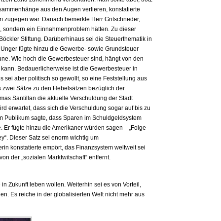
Zusammenhänge aus den Augen verlieren, konstatierte
um zugegen war. Danach bemerkte Herr Gritschneder,
sondern ein Einnahmenproblem hätten. Zu dieser
öckler Stiftung. Darüberhinaus sei die Steuerthematik in
 Unger fügte hinzu die Gewerbe- sowie Grundsteuer
ne. Wie hoch die Gewerbesteuer sind, hängt von den
 kann. Bedauerlicherweise ist die Gewerbesteuer in
 sei aber politisch so gewollt, so eine Feststellung aus
s zwei Sätze zu den Hebelsätzen bezüglich der
as Santillan die aktuelle Verschuldung der Stadt
rd erwartet, dass sich die Verschuldung sogar auf bis zu
m Publikum sagte, dass Sparen im Schuldgeldsystem
. Er fügte hinzu die Amerikaner würden sagen „Folge
y“. Dieser Satz sei enorm wichtig um
in konstatierte empört, das Finanzsystem weltweit sei
n der „sozialen Marktwitschaft“ entfernt.
n Zukunft leben wollen. Weiterhin sei es von Vorteil,
n. Es reiche in der globalisierten Welt nicht mehr aus