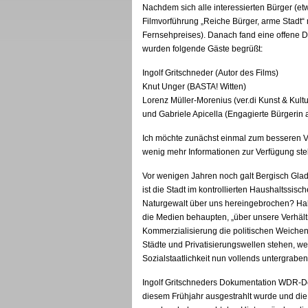
Nachdem sich alle interessierten Bürger (et
Filmvorführung „Reiche Bürger, arme Stadt“ 
Fernsehpreises). Danach fand eine offene Di
wurden folgende Gäste begrüßt:
Ingolf Gritschneder (Autor des Films)
Knut Unger (BASTA! Witten)
Lorenz Müller-Morenius (ver.di Kunst & Kultu
und Gabriele Apicella (Engagierte Bürgerin
Ich möchte zunächst einmal zum besseren V
wenig mehr Informationen zur Verfügung stel
Vor wenigen Jahren noch galt Bergisch Glad
ist die Stadt im kontrollierten Haushaltssis
Naturgewalt über uns hereingebrochen? Habe
die Medien behaupten, „über unsere Verhält
Kommerzialisierung die politischen Weichen
Städte und Privatisierungswellen stehen, w
Sozialstaatlichkeit nun vollends untergrabe
Ingolf Gritschneders Dokumentation WDR-Do
diesem Frühjahr ausgestrahlt wurde und di