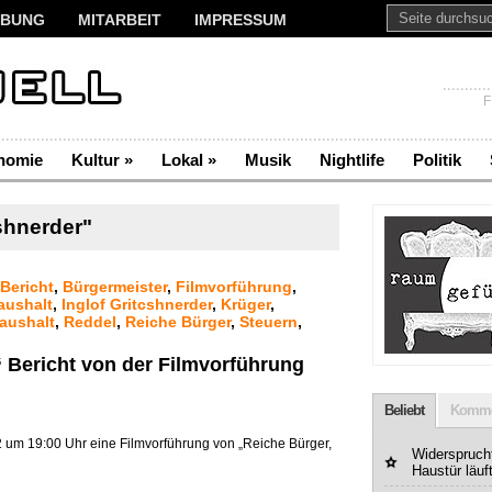
BUNG
MITARBEIT
IMPRESSUM
F
nomie
Kultur
»
Lokal
»
Musik
Nightlife
Politik
shnerder"
Bericht
,
Bürgermeister
,
Filmvorführung
,
aushalt
,
Inglof Gritcshnerder
,
Krüger
,
aushalt
,
Reddel
,
Reiche Bürger
,
Steuern
,
“ Bericht von der Filmvorführung
Beliebt
Komme
 um 19:00 Uhr eine Filmvorführung von „Reiche Bürger,
Widerspruchf
Haustür läuf