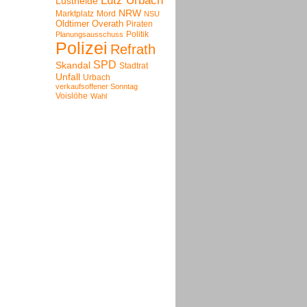
Lutz Urbach
Lustheide
NRW
Marktplatz
Mord
NSU
Oldtimer
Overath
Piraten
Politik
Planungsausschuss
Polizei
Refrath
SPD
Skandal
Stadtrat
Unfall
Urbach
verkaufsoffener Sonntag
Voislöhe
Wahl