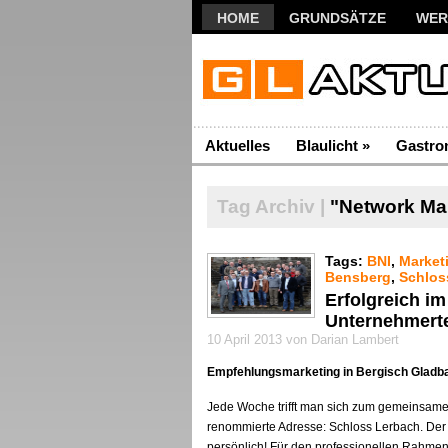
HOME
GRUNDSÄTZE
WER
Aktuelles
Blaulicht
»
Gastro
Tag Archiv |
"Network Ma
Tags:
BNI
,
Market
Bensberg
,
Schlos
Erfolgreich i
Unternehmert
10 April 2013 von Darian Lambert
Empfehlungsmarketing in Bergisch Gladb
Jede Woche trifft man sich zum gemeinsamen
renommierte Adresse: Schloss Lerbach. Der A
persönlich! Für den professionellen Rahmen