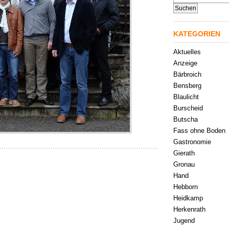
nach:
KATEGORIEN
Aktuelles
Anzeige
Bärbroich
Bensberg
Blaulicht
Burscheid
Butscha
Fass ohne Boden
Gastronomie
Gierath
Gronau
Hand
Hebborn
Heidkamp
Herkenrath
Jugend