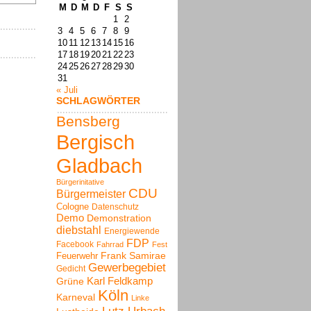
M
D
M
D
F
S
S
1
2
3
4
5
6
7
8
9
10
11
12
13
14
15
16
17
18
19
20
21
22
23
24
25
26
27
28
29
30
31
« Juli
SCHLAGWÖRTER
Bensberg
Bergisch
Gladbach
Bürgerinitative
CDU
Bürgermeister
Cologne
Datenschutz
Demo
Demonstration
diebstahl
Energiewende
FDP
Facebook
Fahrrad
Fest
Frank Samirae
Feuerwehr
Gewerbegebiet
Gedicht
Karl Feldkamp
Grüne
Köln
Karneval
Linke