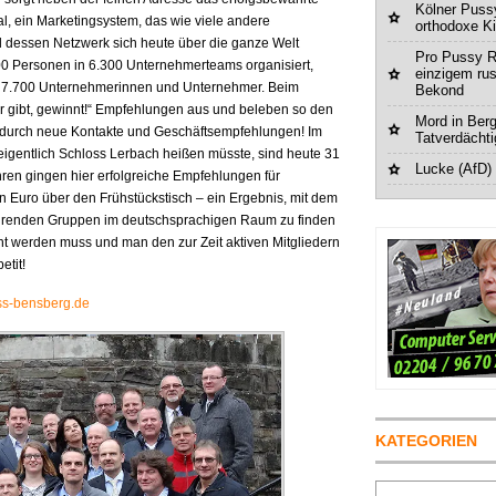
Kölner Pussy
l, ein Marketingsystem, das wie viele andere
orthodoxe K
dessen Netzwerk sich heute über die ganze Welt
Pro Pussy R
00 Personen in 6.300 Unternehmerteams organisiert,
einzigem ru
s 7.700 Unternehmerinnen und Unternehmer. Beim
Bekond
r gibt, gewinnt!“ Empfehlungen aus und beleben so den
Mord in Berg
 durch neue Kontakte und Geschäftsempfehlungen! Im
Tatverdächt
 eigentlich Schloss Lerbach heißen müsste, sind heute 31
Lucke (AfD)
ahren gingen hier erfolgreiche Empfehlungen für
n Euro über den Frühstückstisch – ein Ergebnis, mit dem
führenden Gruppen im deutschsprachigen Raum zu finden
ähnt werden muss und man den zur Zeit aktiven Mitgliedern
etit!
ss-bensberg.de
KATEGORIEN
Suchen