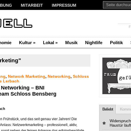
BUNG
MITARBEIT
IMPRESSUM
F
nomie
Kultur
»
Lokal
»
Musik
Nightlife
Politik
rketing"
ing
,
Network Marketing
,
Networking
,
Schloss
s Lerbach
m Networking – BNI
eam Schloss Bensberg
ach
Beliebt
Komme
 Frühstück, und das seit genau vier Jahren! Die
Widerspruchf
nlass: Netzwerkmarketing – professionell, aktiv,
Haustür läuf
 sorgt neben der feinen Adresse das erfolgsbewährte