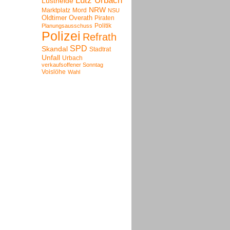
Lutz Urbach
Lustheide
NRW
Marktplatz
Mord
NSU
Oldtimer
Overath
Piraten
Politik
Planungsausschuss
Polizei
Refrath
SPD
Skandal
Stadtrat
Unfall
Urbach
verkaufsoffener Sonntag
Voislöhe
Wahl