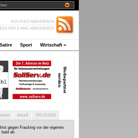
RSS FEED ABBONIEREN
EED PER E-MAIL ABBONIEREN
Satire
Sport
Wirtschaft
»
ntare
Aktuell
TAG CLOUD
rist gegen Fracking vor der eigenen
t bald ab