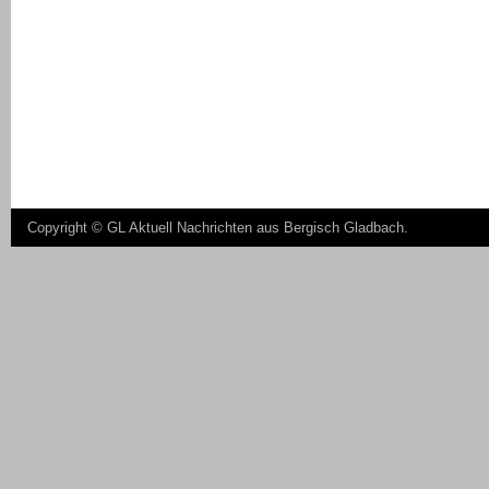
Copyright ©
GL Aktuell Nachrichten aus Bergisch Gladbach
.