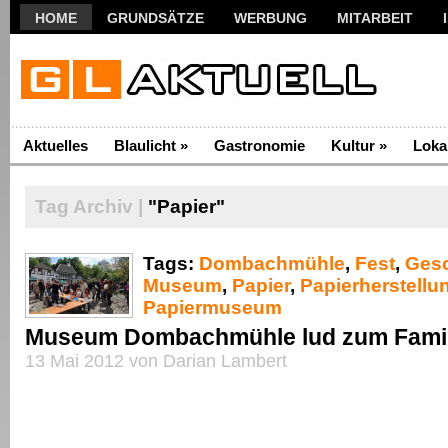
HOME
GRUNDSÄTZE
WERBUNG
MITARBEIT
Aktuelles
Blaulicht
»
Gastronomie
Kultur
»
Loka
Tag Archiv |
"Papier"
Tags:
Dombachmühle
,
Fest
,
Gesc
Museum
,
Papier
,
Papierherstellu
Papiermuseum
Museum Dombachmühle lud zum Famil
13 Mai 2012 von Darian Lambert