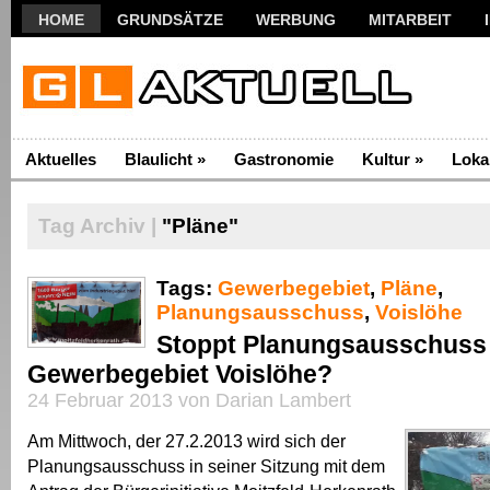
HOME
GRUNDSÄTZE
WERBUNG
MITARBEIT
Aktuelles
Blaulicht
»
Gastronomie
Kultur
»
Loka
Tag Archiv |
"Pläne"
Tags:
Gewerbegebiet
,
Pläne
,
Planungsausschuss
,
Voislöhe
Stoppt Planungsausschuss 
Gewerbegebiet Voislöhe?
24 Februar 2013 von Darian Lambert
Am Mittwoch, der 27.2.2013 wird sich der
Planungsausschuss in seiner Sitzung mit dem