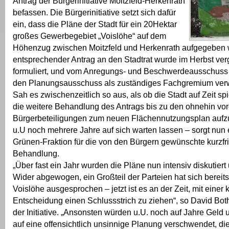
Antrag der Bürgerinitiative Moitzfeld-Herkenrath
befassen. Die Bürgerinitiative setzt sich dafür
ein, dass die Pläne der Stadt für ein 20Hektar
großes Gewerbegebiet „Voislöhe“ auf dem
Höhenzug zwischen Moitzfeld und Herkenrath aufgegeben 
entsprechender Antrag an den Stadtrat wurde im Herbst ve
formuliert, und vom Anregungs- und Beschwerdeausschuss 
den Planungsausschuss als zuständiges Fachgremium ver
Sah es zwischenzeitlich so aus, als ob die Stadt auf Zeit s
die weitere Behandlung des Antrags bis zu den ohnehin vo
Bürgerbeteiligungen zum neuen Flächennutzungsplan aufz
u.U noch mehrere Jahre auf sich warten lassen – sorgt nun ei
Grünen-Fraktion für die von den Bürgern gewünschte kurzfri
Behandlung.
„Über fast ein Jahr wurden die Pläne nun intensiv diskutiert
Wider abgewogen, ein Großteil der Parteien hat sich bereits
Voislöhe ausgesprochen – jetzt ist es an der Zeit, mit einer 
Entscheidung einen Schlussstrich zu ziehen“, so David Bot
der Initiative. „Ansonsten würden u.U. noch auf Jahre Gel
auf eine offensichtlich unsinnige Planung verschwendet, die