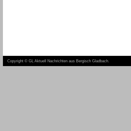
Copyright ©
GL Aktuell Nachrichten aus Bergisch Gladbach
.