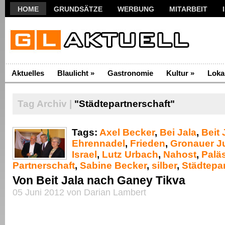
HOME
GRUNDSÄTZE
WERBUNG
MITARBEIT
Aktuelles
Blaulicht
»
Gastronomie
Kultur
»
Loka
Tag Archiv |
"Städtepartnerschaft"
Tags:
Axel Becker
,
Bei Jala
,
Beit 
Ehrennadel
,
Frieden
,
Gronauer J
Israel
,
Lutz Urbach
,
Nahost
,
Palä
Partnerschaft
,
Sabine Becker
,
silber
,
Städtepa
Von Beit Jala nach Ganey Tikva
05 Juni 2012 von Darian Lambert