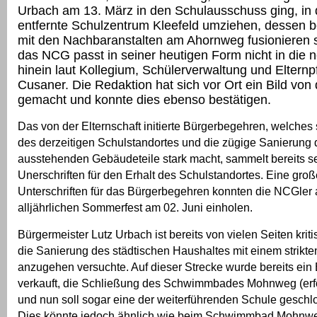
Urbach am 13. März in den Schulausschuss ging, in
entfernte Schulzentrum Kleefeld umziehen, dessen 
mit den Nachbaranstalten am Ahornweg fusionieren s
das NCG passt in seiner heutigen Form nicht in di
hinein laut Kollegium, Schülerverwaltung und Elternp
Cusaner. Die Redaktion hat sich vor Ort ein Bild von
gemacht und konnte dies ebenso bestätigen.
Das von der Elternschaft initierte Bürgerbegehren, welches s
des derzeitigen Schulstandortes und die zügige Sanierung 
ausstehenden Gebäudeteile stark macht, sammelt bereits se
Unerschriften für den Erhalt des Schulstandortes. Eine gro
Unterschriften für das Bürgerbegehren konnten die NCGler 
alljährlichen Sommerfest am 02. Juni einholen.
Bürgermeister Lutz Urbach ist bereits von vielen Seiten kriti
die Sanierung des städtischen Haushaltes mit einem strikt
anzugehen versuchte. Auf dieser Strecke wurde bereits ein
verkauft, die Schließung des Schwimmbades Mohnweg (erfo
und nun soll sogar eine der weiterführenden Schule gesch
Dies könnte jedoch ähnlich wie beim Schwimmbad Mohnw