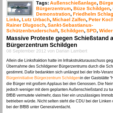
Tags:
Außenschießanlage
,
Bürger
Bürgerzentrum
,
Büze Schildgen
,
Demonstration
,
Friedhelm Schla
Linke
,
Lutz Urbach
,
Michael Zalfen
,
Peter Koc
Rainer Dlugosch
,
Sankt-Sebastianus-
Schützenbruderschaft
,
Schildgen
,
SPD
,
Wider
Massive Proteste gegen Schießstand 
Bürgerzentrum Schildgen
08 September 2012 von Darian Lambert
Allein die Linksfraktion hatte im Infrakstrukturausschuss ge
Übernahme des Schildgener Bürgerzentrums durch die Sch
gestimmt. Dafür bedankten sich unlängst bei der Info-Verans
Bürgerinitiative Bürgerzentrum Schildgen
in der Gaststätte 
die Bürger mit großem Applaus bei den Genossen. Die Nei
jedoch weniger mit dem geplanten Außenschießstand zu tun
BfBB vermutete vielmehr, dass hier ein unzulässiges Immob
betrieben würde. Nicht selten steht die CDU bei der Linke
bei der BfBB unter Generalverdacht.