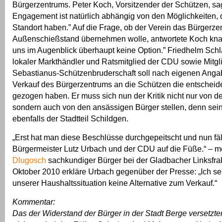
Bürgerzentrums. Peter Koch, Vorsitzender der Schützen, sa
Engagement ist natürlich abhängig von den Möglichkeiten, 
Standort haben.” Auf die Frage, ob der Verein das Bürgerz
Außenschießstand übernehmen wolle, antwortete Koch knapp
uns im Augenblick überhaupt keine Option.” Friedhelm Sch
lokaler Markthändler und Ratsmitglied der CDU sowie Mitgli
Sebastianus-Schützenbruderschaft soll nach eigenen Ang
Verkauf des Bürgerzentrums an die Schützen die entschei
gezogen haben. Er muss sich nun der Kritik nicht nur von d
sondern auch von den ansässigen Bürger stellen, denn sein
ebenfalls der Stadtteil Schildgen.
„Erst hat man diese Beschlüsse durchgepeitscht und nun fäl
Bürgermeister Lutz Urbach und der CDU auf die Füße.“ – m
Dlugosch
sachkundiger Bürger bei der Gladbacher Linksfra
Oktober 2010 erkläre Urbach gegenüber der Presse: „Ich s
unserer Haushaltssituation keine Alternative zum Verkauf.“
Kommentar:
Das der Widerstand der Bürger in der Stadt Berge versetzt