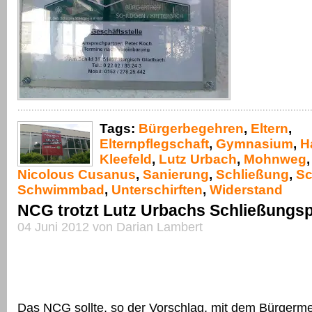
Tags:
Bürgerbegehren
,
Eltern
,
Elternpflegschaft
,
Gymnasium
,
H
Kleefeld
,
Lutz Urbach
,
Mohnweg
Nicolous Cusanus
,
Sanierung
,
Schließung
,
Sc
Schwimmbad
,
Unterschirften
,
Widerstand
NCG trotzt Lutz Urbachs Schließungs
04 Juni 2012 von Darian Lambert
Das NCG sollte, so der Vorschlag, mit dem Bürgerme