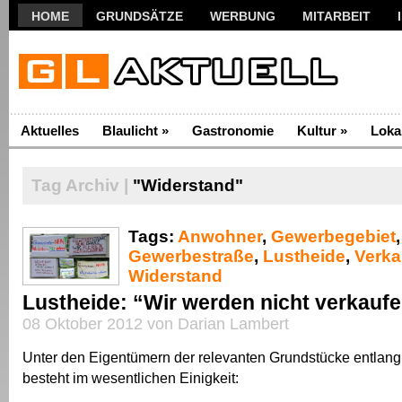
HOME
GRUNDSÄTZE
WERBUNG
MITARBEIT
Aktuelles
Blaulicht
»
Gastronomie
Kultur
»
Loka
Tag Archiv |
"Widerstand"
Tags:
Anwohner
,
Gewerbegebiet
,
Gewerbestraße
,
Lustheide
,
Verka
Widerstand
Lustheide: “Wir werden nicht verkaufe
08 Oktober 2012 von Darian Lambert
Unter den Eigentümern der relevanten Grundstücke entlang
besteht im wesentlichen Einigkeit: