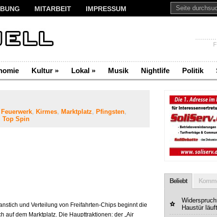
BUNG
MITARBEIT
IMPRESSUM
F
nomie
Kultur
»
Lokal
»
Musik
Nightlife
Politik
,
Feuerwerk
,
Kirmes
,
Marktplatz
,
Pfingsten
,
,
Top Spin
Beliebt
Komme
Widerspruchf
stich und Verteilung von Freifahrten-Chips beginnt die
Haustür läuf
 auf dem Marktplatz. Die Haupttraktionen: der „Air