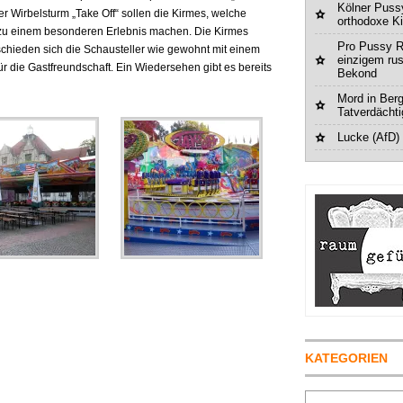
Kölner Pussy
r Wirbelsturm „Take Off“ sollen die Kirmes, welche
orthodoxe K
rt zu einem besonderen Erlebnis machen. Die Kirmes
Pro Pussy R
schieden sich die Schausteller wie gewohnt mit einem
einzigem ru
 die Gastfreundschaft. Ein Wiedersehen gibt es bereits
Bekond
Mord in Berg
Tatverdächt
Lucke (AfD)
KATEGORIEN
Suchen