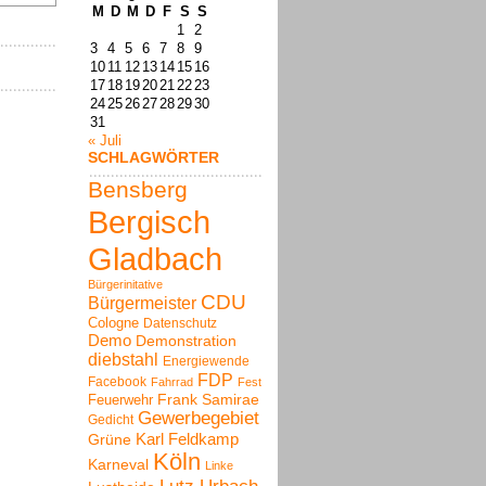
M
D
M
D
F
S
S
1
2
3
4
5
6
7
8
9
10
11
12
13
14
15
16
17
18
19
20
21
22
23
24
25
26
27
28
29
30
31
« Juli
SCHLAGWÖRTER
Bensberg
Bergisch
Gladbach
Bürgerinitative
CDU
Bürgermeister
Cologne
Datenschutz
Demo
Demonstration
diebstahl
Energiewende
FDP
Facebook
Fahrrad
Fest
Frank Samirae
Feuerwehr
Gewerbegebiet
Gedicht
Karl Feldkamp
Grüne
Köln
Karneval
Linke