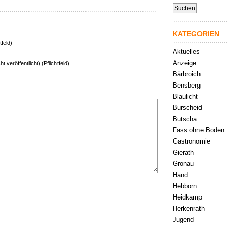
nach:
KATEGORIEN
tfeld)
Aktuelles
Anzeige
ht veröffentlicht) (Pflichtfeld)
Bärbroich
Bensberg
Blaulicht
Burscheid
Butscha
Fass ohne Boden
Gastronomie
Gierath
Gronau
Hand
Hebborn
Heidkamp
Herkenrath
Jugend