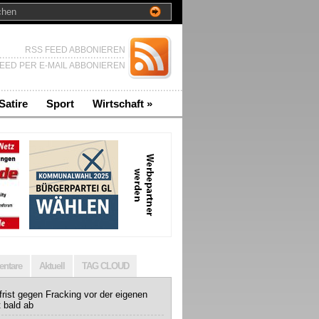
RSS FEED ABBONIEREN
EED PER E-MAIL ABBONIEREN
Satire
Sport
Wirtschaft
»
ntare
Aktuell
TAG CLOUD
rist gegen Fracking vor der eigenen
t bald ab