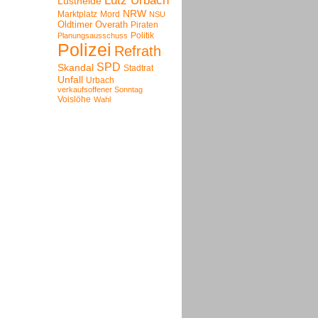
Lutz Urbach
Lustheide
NRW
Marktplatz
Mord
NSU
Oldtimer
Overath
Piraten
Politik
Planungsausschuss
Polizei
Refrath
SPD
Skandal
Stadtrat
Unfall
Urbach
verkaufsoffener Sonntag
Voislöhe
Wahl