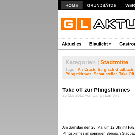
HOME
GRUNDSÄTZE
WER
Aktuelles
Blaulicht
»
Gastro
Kategorien |
Stadtmitte
Tags |
Air Crash
,
Bergisch Gladbach
Pfingstkirmes
,
Schausteller
,
Take Off
Take off zur Pfingstkirmes
25 Mai 2012 von Darian Lambert
Am Samstag den 26. Mai um 12 Uhr mit Faßan
Pfingstkirmes im sonnigen Bergisch Gladbach