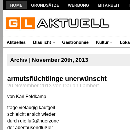
HOME
GRUNDSÄTZE
WERBUNG
MITARBEIT
Aktuelles
Blaulicht
»
Gastronomie
Kultur
»
Loka
Archiv | November 20th, 2013
armutsflüchtlinge unerwünscht
20 November 2013 von Darian Lambert
von Karl Feldkamp
träge vieläugig kaufgeil
schleicht er sich wieder
durch die fußgängerzone
der abertausendfüßler