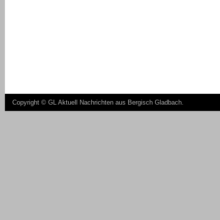
Copyright ©
GL Aktuell Nachrichten aus Bergisch Gladbach
.