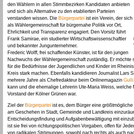
den Wählern in allen Stimmbezirken Kandidaten anbieten
und sich als Alternative zu den etablierten Parteien
verstanden wissen. Die
Bürgerpartei
ist ein Verein, der sich
als Wählergemeinschaft für bürgernahe Politik vor Ort,
Ehrlichkeit und Transparenz engagiert. Den Vorsitz führt
Frank Samirae, ein studierter Wirtschaftswissenschaftler
und bekannter Jungunternehmer.
Frederic Wolff, frei schaffender Künster, ist für den jungen
Nachwuchs der Wählergemeinschaft zuständig. Er möchte 
für die Bedürfnisse der Jugendlichen und Kinder im Rheini
Kreis stark machen. Ebenfalls kandidieren Journalist Lars So
mehrere Jahre als Chefredakteur beim Onlinemagazin
Gull
kann und die ehemalige Lehrerin Ute-Maria Weiss, welche M
Vorstand der Kölner Grünen war.
Ziel der
Bürgerpartei
ist es, dem Bürger eine größtmöglich
am Geschehen in Stadt, Gemeinde und Landkreis einzuräum
Entscheidungsfindung und Aufgabenbewältigung mit einzu
ist sie frei von richtungspolitischen Vorgaben, offen für Jed
von radikalen Strömungen, sowohl nach rechts als auch n