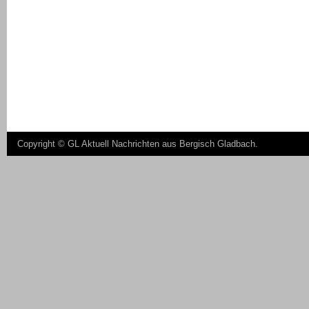
Copyright ©
GL Aktuell Nachrichten aus Bergisch Gladbach
.