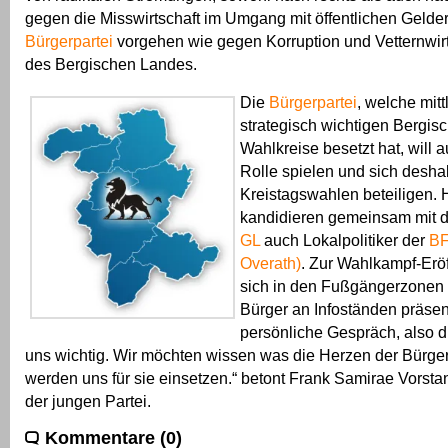
gegen die Misswirtschaft im Umgang mit öffentlichen Geldern
Bürgerpartei
vorgehen wie gegen Korruption und Vetternwir
des Bergischen Landes.
Die
Bürgerpartei
, welche mitt
strategisch wichtigen Bergis
Wahlkreise besetzt hat, will 
Rolle spielen und sich desha
Kreistagswahlen beteiligen. 
kandidieren gemeinsam mit 
GL
auch Lokalpolitiker der
BF
Overath)
. Zur Wahlkampf-Erö
sich in den Fußgängerzonen
Bürger an Infoständen präsen
persönliche Gespräch, also d
uns wichtig. Wir möchten wissen was die Herzen der Bürge
werden uns für sie einsetzen.“ betont Frank Samirae Vorsta
der jungen Partei.
Kommentare (0)