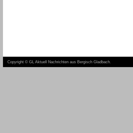
Copyright ©
GL Aktuell Nachrichten aus Bergisch Gladbach
.