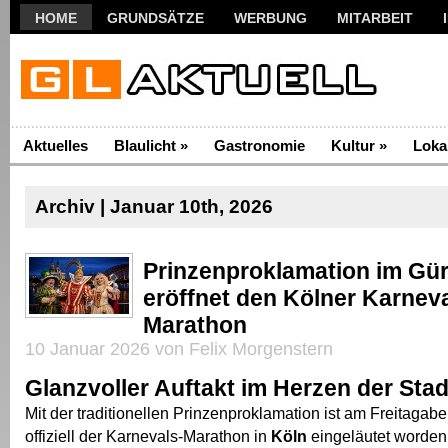
HOME
GRUNDSÄTZE
WERBUNG
MITARBEIT
Aktuelles
Blaulicht
»
Gastronomie
Kultur
»
Loka
Archiv | Januar 10th, 2026
Prinzenproklamation im Gü
eröffnet den Kölner Karneva
Marathon
10 Januar 2026 von Felix Morgenstern
Glanzvoller Auftakt im Herzen der Stad
Mit der traditionellen Prinzenproklamation ist am Freitagab
offiziell der Karnevals-Marathon in
Köln
eingeläutet worden.