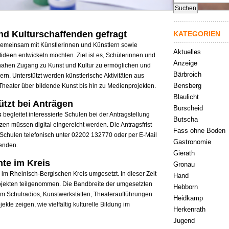
nach:
nd Kulturschaffenden gefragt
KATEGORIEN
gemeinsam mit Künstlerinnen und Künstlern sowie
Aktuelles
tideen entwickeln möchten. Ziel ist es, Schülerinnen und
Anzeige
snahen Zugang zu Kunst und Kultur zu ermöglichen und
Bärbroich
ern. Unterstützt werden künstlerische Aktivitäten aus
Bensberg
Theater über bildende Kunst bis hin zu Medienprojekten.
Blaulicht
ützt bei Anträgen
Burscheid
s
begleitet interessierte Schulen bei der Antragstellung
Butscha
zzen müssen digital eingereicht werden. Die Antragsfrist
Fass ohne Boden
 Schulen telefonisch unter 02202 132770 oder per E-Mail
Gastronomie
enden.
Gierath
te im Kreis
Gronau
im Rheinisch-Bergischen Kreis umgesetzt. In dieser Zeit
Hand
ojekten teilgenommen. Die Bandbreite der umgesetzten
Hebborn
rem Schulradios, Kunstwerkstätten, Theateraufführungen
Heidkamp
kte zeigen, wie vielfältig kulturelle Bildung im
Herkenrath
Jugend