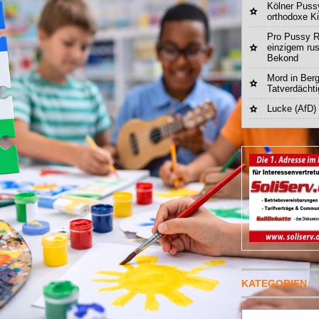
Kölner Pussy
orthodoxe K
Pro Pussy R
einzigem ru
Bekond
Mord in Berg
Tatverdächt
Lucke (AfD)
KATEGORIEN
Suchen