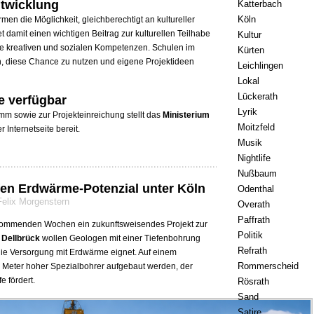
ntwicklung
Katterbach
Köln
rmen die Möglichkeit, gleichberechtigt an kultureller
 damit einen wichtigen Beitrag zur kulturellen Teilhabe
Kultur
re kreativen und sozialen Kompetenzen. Schulen im
Kürten
n, diese Chance zu nutzen und eigene Projektideen
Leichlingen
Lokal
Lückerath
e verfügbar
Lyrik
mm sowie zur Projekteinreichung stellt das
Ministerium
Moitzfeld
r Internetseite bereit.
Musik
Nightlife
Nußbaum
en Erdwärme-Potenzial unter Köln
Odenthal
Felix Morgenstern
Overath
Paffrath
 kommenden Wochen ein zukunftsweisendes Projekt zur
Politik
l
Dellbrück
wollen Geologen mit einer Tiefenbohrung
Refrath
 die Versorgung mit Erdwärme eignet. Auf einem
Rommerscheid
20 Meter hoher Spezialbohrer aufgebaut werden, der
e fördert.
Rösrath
Sand
Satire