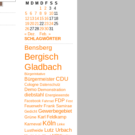
M
D
M
D
F
S
S
1
2
3
4
5
6
7
8
9
10
11
12
13
14
15
16
17
18
19
20
21
22
23
24
25
26
27
28
29
30
31
« Dez.
Feb. »
SCHLAGWÖRTER
Bensberg
Bergisch
Gladbach
Bürgerinitative
CDU
Bürgermeister
Cologne
Datenschutz
Demo
Demonstration
diebstahl
Energiewende
FDP
Facebook
Fahrrad
Fest
Frank Samirae
Feuerwehr
Gewerbegebiet
Gedicht
Karl Feldkamp
Grüne
Köln
Karneval
Linke
Lutz Urbach
Lustheide