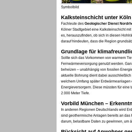
Symbolbild
Kalksteinschicht unter Köl
Fachleute des
Geologischer Dienst Nordrh
Kölner Stadtgebiet eine Kalksteinschicht mit
es, herauszufinden, ob sich in diesen Hohl
darauf hindeuten, dass die Region grundsätz
Grundlage für klimafreund
Sollte sich das Vorkommen von warmem Tiefen
Fernwärmeversorgung genutzt werden. Ganze
beheizen – unabhängig von fossilen Energi
aktuelle Bohrung dient dabei ausschließlic
welchem Umfang später Erdwärmeanlagen e
Energieversorgern. Diese müssten für eine tat
2.000 Meter Tiefe.
Vorbild München – Erkenntn
In anderen Regionen Deutschlands wird Erdw
sind geothermische Anlagen bereits an das
darum, belastbare Daten zu gewinnen, um ä
Rücksicht auf Anwohner ge