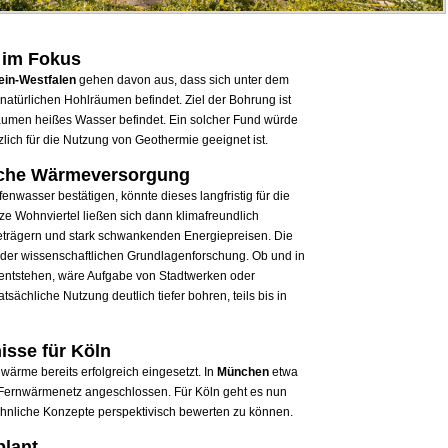
n im Fokus
ein-Westfalen
gehen davon aus, dass sich unter dem
 natürlichen Hohlräumen befindet. Ziel der Bohrung ist
räumen heißes Wasser befindet. Ein solcher Fund würde
lich für die Nutzung von Geothermie geeignet ist.
liche Wärmeversorgung
wasser bestätigen, könnte dieses langfristig für die
 Wohnviertel ließen sich dann klimafreundlich
eträgern und stark schwankenden Energiepreisen. Die
h der wissenschaftlichen Grundlagenforschung. Ob und in
ntstehen, wäre Aufgabe von Stadtwerken oder
sächliche Nutzung deutlich tiefer bohren, teils bis in
isse für Köln
ärme bereits erfolgreich eingesetzt. In
München
etwa
 Fernwärmenetz angeschlossen. Für Köln geht es nun
hnliche Konzepte perspektivisch bewerten zu können.
plant