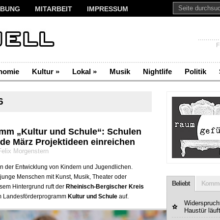
BUNG
MITARBEIT
IMPRESSUM
F
nomie
Kultur
»
Lokal
»
Musik
Nightlife
Politik
6
mm „Kultur und Schule“: Schulen
de März Projektideen einreichen
Felix Morgenstern
e in der Entwicklung von Kindern und Jugendlichen.
m junge Menschen mit Kunst, Musik, Theater oder
Beliebt
Komme
sem Hintergrund ruft der
Rheinisch-Bergischer Kreis
am Landesförderprogramm
Kultur und Schule
auf.
Widerspruchf
Haustür läuf