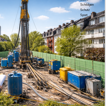
Schildgen
Schutz
Sport
Stadtmitte
Wermelskirchen
Wirtschaft