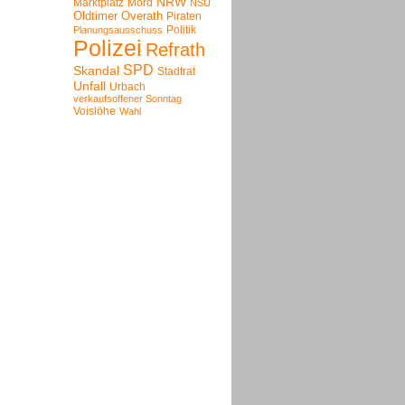
NRW
Marktplatz
Mord
NSU
Oldtimer
Overath
Piraten
Politik
Planungsausschuss
Polizei
Refrath
SPD
Skandal
Stadtrat
Unfall
Urbach
verkaufsoffener Sonntag
Voislöhe
Wahl