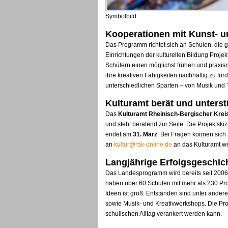
Symbolbild
Kooperationen mit Kunst- u
Das Programm richtet sich an Schulen, die 
Einrichtungen der kulturellen Bildung Projek
Schülern einen möglichst frühen und praxi
ihre kreativen Fähigkeiten nachhaltig zu förd
unterschiedlichen Sparten – von Musik und 
Kulturamt berät und unterst
Das
Kulturamt Rheinisch-Bergischer Krei
und steht beratend zur Seite. Die Projektski
endet am
31. März
. Bei Fragen können sich
an
kultur@rbk-online.de
an das Kulturamt w
Langjährige Erfolgsgeschich
Das Landesprogramm wird bereits seit 2006 
haben über 60 Schulen mit mehr als 230 Pr
Ideen ist groß: Entstanden sind unter ande
sowie Musik- und Kreativworkshops. Die Proje
schulischen Alltag verankert werden kann.