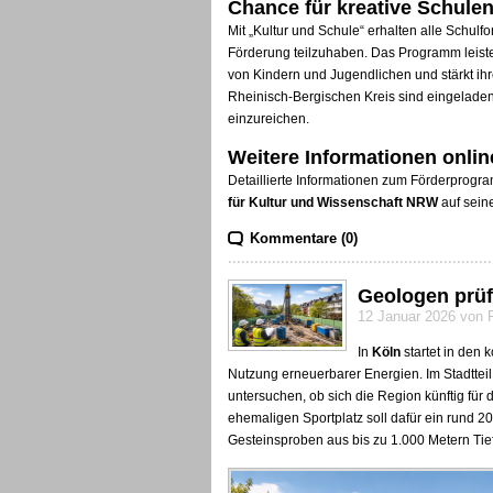
Chance für kreative Schule
Mit „Kultur und Schule“ erhalten alle Schulfo
Förderung teilzuhaben. Das Programm leistet
von Kindern und Jugendlichen und stärkt ih
Rheinisch-Bergischen Kreis sind eingelade
einzureichen.
Weitere Informationen onlin
Detaillierte Informationen zum Förderprogra
für Kultur und Wissenschaft NRW
auf seine
Kommentare (0)
Geologen prüf
12 Januar 2026 von 
In
Köln
startet in den
Nutzung erneuerbarer Energien. Im Stadttei
untersuchen, ob sich die Region künftig für
ehemaligen Sportplatz soll dafür ein rund 
Gesteinsproben aus bis zu 1.000 Metern Tief