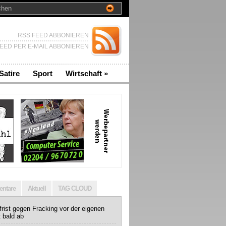
RSS FEED ABBONIEREN
EED PER E-MAIL ABBONIEREN
Satire
Sport
Wirtschaft
»
ntare
Aktuell
TAG CLOUD
rist gegen Fracking vor der eigenen
t bald ab