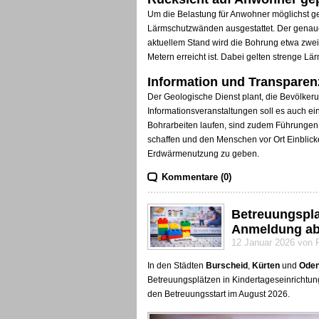
Um die Belastung für Anwohner möglichst ger
Lärmschutzwänden ausgestattet. Der genaue S
aktuellem Stand wird die Bohrung etwa zwei 
Metern erreicht ist. Dabei gelten strenge Lä
Information und Transparen
Der Geologische Dienst plant, die Bevölker
Informationsveranstaltungen soll es auch ei
Bohrarbeiten laufen, sind zudem Führungen 
schaffen und den Menschen vor Ort Einblick
Erdwärmenutzung zu geben.
Kommentare (0)
Betreuungspla
Anmeldung ab 
12 Januar 2026 von 
In den Städten
Burscheid
,
Kürten
und
Oden
Betreuungsplätzen in Kindertageseinrichtung
den Betreuungsstart im August 2026.