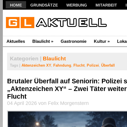
HOME
GRUNDSÄTZE
WERBUNG
MITARBEIT
Aktuelles
Blaulicht
»
Gastronomie
Kultur
»
Loka
Kategorien |
Blaulicht
Tags |
Aktenzeichen XY
,
Fahndung
,
Flucht
,
Polizei
,
Überfall
Brutaler Überfall auf Seniorin: Polizei 
„Aktenzeichen XY“ – Zwei Täter weiter
Flucht
04 April 2026 von Felix Morgenstern