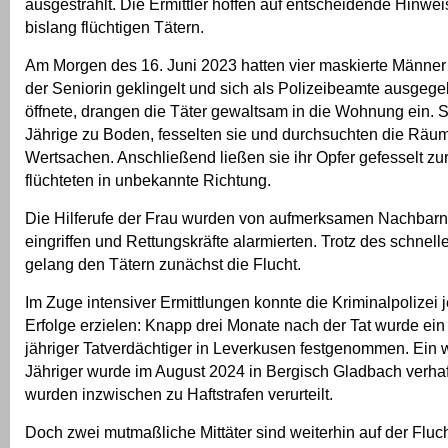
ausgestrahlt. Die Ermittler hoffen auf entscheidende Hinwe
bislang flüchtigen Tätern.
Am Morgen des 16. Juni 2023 hatten vier maskierte Männer
der Seniorin geklingelt und sich als Polizeibeamte ausgege
öffnete, drangen die Täter gewaltsam in die Wohnung ein. S
Jährige zu Boden, fesselten sie und durchsuchten die Räu
Wertsachen. Anschließend ließen sie ihr Opfer gefesselt zu
flüchteten in unbekannte Richtung.
Die Hilferufe der Frau wurden von aufmerksamen Nachbarn g
eingriffen und Rettungskräfte alarmierten. Trotz des schnell
gelang den Tätern zunächst die Flucht.
Im Zuge intensiver Ermittlungen konnte die Kriminalpolizei 
Erfolge erzielen: Knapp drei Monate nach der Tat wurde ein
jähriger Tatverdächtiger in Leverkusen festgenommen. Ein w
Jähriger wurde im August 2024 in Bergisch Gladbach verha
wurden inzwischen zu Haftstrafen verurteilt.
Doch zwei mutmaßliche Mittäter sind weiterhin auf der Fluch