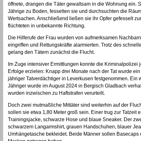
öffnete, drangen die Täter gewaltsam in die Wohnung ein. S
Jährige zu Boden, fesselten sie und durchsuchten die Räu
Wertsachen. Anschließend ließen sie ihr Opfer gefesselt zu
flüchteten in unbekannte Richtung.
Die Hilferufe der Frau wurden von aufmerksamen Nachbarn g
eingriffen und Rettungskräfte alarmierten. Trotz des schnell
gelang den Tätern zunächst die Flucht.
Im Zuge intensiver Ermittlungen konnte die Kriminalpolizei 
Erfolge erzielen: Knapp drei Monate nach der Tat wurde ein
jähriger Tatverdächtiger in Leverkusen festgenommen. Ein w
Jähriger wurde im August 2024 in Bergisch Gladbach verha
wurden inzwischen zu Haftstrafen verurteilt.
Doch zwei mutmaßliche Mittäter sind weiterhin auf der Fluch
sollen sie etwa 1,80 Meter groß sein. Einer trug zur Tatzeit 
Trainingsjacke, schwarze Hose und blaue Sneaker. Der zwe
schwarzem Langarmshirt, grauen Handschuhen, blauer Jea
Umhängetasche bekleidet. Beide Männer sollen Basecaps 