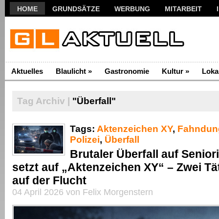
HOME
GRUNDSÄTZE
WERBUNG
MITARBEIT
Aktuelles
Blaulicht
»
Gastronomie
Kultur
»
Loka
Tag Archiv |
"Überfall"
Tags:
Aktenzeichen XY
,
Fahndun
Polizei
,
Überfall
Brutaler Überfall auf Seniori
setzt auf „Aktenzeichen XY“ – Zwei Tät
auf der Flucht
04 April 2026 von Felix Morgenstern