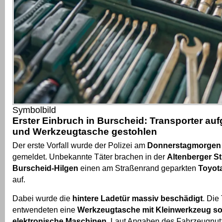
Symbolbild
Erster Einbruch in Burscheid: Transporter au
und Werkzeugtasche gestohlen
Der erste Vorfall wurde der Polizei am
Donnerstagmorgen 
gemeldet. Unbekannte Täter brachen in der
Altenberger St
Burscheid-Hilgen
einen am Straßenrand geparkten
Toyot
auf.
Dabei wurde die
hintere Ladetür massiv beschädigt
. Die
entwendeten eine
Werkzeugtasche mit Kleinwerkzeug s
elektronische Maschinen
. Laut Angaben des Fahrzeugnut