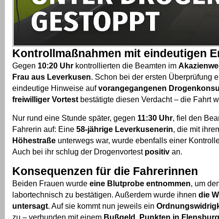
Kontrollmaßnahmen mit eindeutigen E
Gegen
10:20 Uhr
kontrollierten die Beamten im
Akazienwe
Frau aus Leverkusen
. Schon bei der ersten Überprüfung 
eindeutige Hinweise auf
vorangegangenen Drogenkons
freiwilliger Vortest
bestätigte diesen Verdacht – die Fahrt 
Nur rund eine Stunde später, gegen
11:30 Uhr
, fiel den Be
Fahrerin auf: Eine
58-jährige Leverkusenerin
, die mit ihr
Höhestraße
unterwegs war, wurde ebenfalls einer Kontroll
Auch bei ihr schlug der Drogenvortest
positiv
an.
Konsequenzen für die Fahrerinnen
Beiden Frauen wurde
eine Blutprobe entnommen
, um de
labortechnisch zu bestätigen. Außerdem wurde ihnen
die W
untersagt
. Auf sie kommt nun jeweils ein
Ordnungswidrigk
zu – verbunden mit einem
Bußgeld
,
Punkten in Flensbur