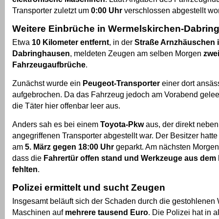
Transporter zuletzt um
0:00 Uhr
verschlossen abgestellt wo
Weitere Einbrüche in Wermelskirchen-Dabrin
Etwa
10 Kilometer entfernt
, in der
Straße Arnzhäuschen 
Dabringhausen
, meldeten Zeugen am selben Morgen
zwei
Fahrzeugaufbrüche
.
Zunächst wurde ein
Peugeot-Transporter
einer dort ansäs
aufgebrochen. Da das Fahrzeug jedoch am Vorabend geleer
die Täter hier offenbar leer aus.
Anders sah es bei einem
Toyota-Pkw
aus, der direkt nebe
angegriffenen Transporter abgestellt war. Der Besitzer hatt
am
5. März gegen 18:00 Uhr
geparkt. Am nächsten Morgen st
dass die
Fahrertür offen stand und Werkzeuge aus dem
fehlten
.
Polizei ermittelt und sucht Zeugen
Insgesamt beläuft sich der Schaden durch die gestohlene
Maschinen auf
mehrere tausend Euro
. Die Polizei hat in a