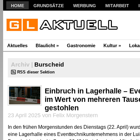
HOME
GRUNDSÄTZE
WERBUNG
MITARBEIT
Aktuelles
Blaulicht
»
Gastronomie
Kultur
»
Loka
Archiv |
Burscheid
RSS dieser Sektion
Einbruch in Lagerhalle – Ev
im Wert von mehreren Taus
gestohlen
23 April 2025 von Felix Morgenstern
In den frühen Morgenstunden des Dienstags (22. April) wurd
eine Lagerhalle eines Eventtechnikunternehmens in der Lui