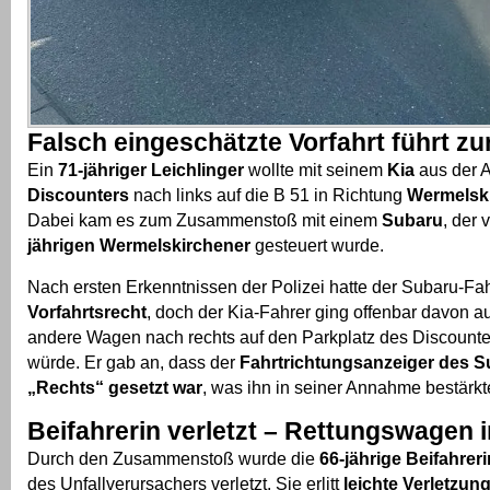
Falsch eingeschätzte Vorfahrt führt zur
Ein
71-jähriger Leichlinger
wollte mit seinem
Kia
aus der A
Discounters
nach links auf die B 51 in Richtung
Wermelsk
Dabei kam es zum Zusammenstoß mit einem
Subaru
, der
jährigen Wermelskirchener
gesteuert wurde.
Nach ersten Erkenntnissen der Polizei hatte der Subaru-Fa
Vorfahrtsrecht
, doch der Kia-Fahrer ging offenbar davon a
andere Wagen nach rechts auf den Parkplatz des Discount
würde. Er gab an, dass der
Fahrtrichtungsanzeiger des S
„Rechts“ gesetzt war
, was ihn in seiner Annahme bestärkt
Beifahrerin verletzt – Rettungswagen 
Durch den Zusammenstoß wurde die
66-jährige Beifahreri
des Unfallverursachers verletzt. Sie erlitt
leichte Verletzun