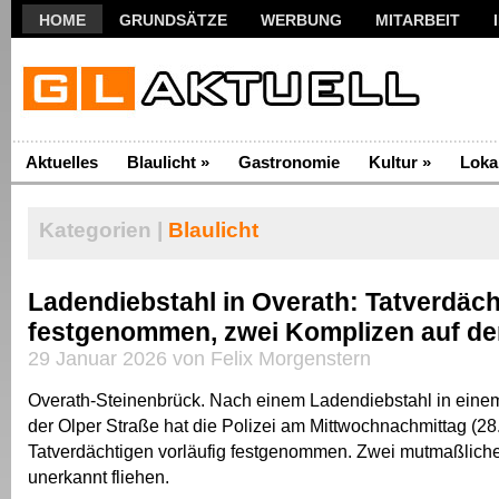
HOME
GRUNDSÄTZE
WERBUNG
MITARBEIT
Aktuelles
Blaulicht
»
Gastronomie
Kultur
»
Loka
Kategorien |
Blaulicht
Ladendiebstahl in Overath: Tatverdäch
festgenommen, zwei Komplizen auf der
29 Januar 2026 von Felix Morgenstern
Overath-Steinenbrück. Nach einem Ladendiebstahl in eine
der Olper Straße hat die Polizei am Mittwochnachmittag (28
Tatverdächtigen vorläufig festgenommen. Zwei mutmaßliche
unerkannt fliehen.