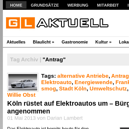
HOME
GRUNDSÄTZE
WERBUNG
MITARBEIT
Aktuelles
Blaulicht
»
Gastronomie
Kultur
»
Loka
Tag Archiv |
"Antrag"
Tags:
alternative Antriebe
,
Antrag
Elektroauto
,
Energiewende
,
Fran
smog
,
Stadt Köln
,
Umweltschutz
Willie Obst
Köln rüstet auf Elektroautos um – Bür
angenommen
01 Mai 2013 von Darian Lambert
Das Elektroauto ist bereits heute für den