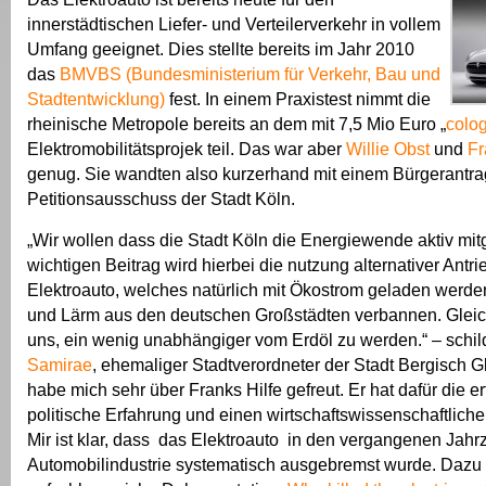
innerstädtischen Liefer- und Verteilerverkehr in vollem
Umfang geeignet. Dies stellte bereits im Jahr 2010
das
BMVBS (Bundesministerium für Verkehr, Bau und
Stadtentwicklung)
fest. In einem Praxistest nimmt die
rheinische Metropole bereits an dem mit 7,5 Mio Euro „
colo
Elektromobilitätsprojek teil. Das war aber
Willie Obst
und
Fr
genug. Sie wandten also kurzerhand mit einem Bürgerantra
Petitionsausschuss der Stadt Köln.
„Wir wollen dass die Stadt Köln die Energiewende aktiv mitg
wichtigen Beitrag wird hierbei die nutzung alternativer Antri
Elektroauto, welches natürlich mit Ökostrom geladen werd
und Lärm aus den deutschen Großstädten verbannen. Gleich
uns, ein wenig unabhängiger vom Erdöl zu werden.“ – schil
Samirae
, ehemaliger Stadtverordneter der Stadt Bergisch G
habe mich sehr über Franks Hilfe gefreut. Er hat dafür die er
politische Erfahrung und einen wirtschaftswissenschaftlich
Mir ist klar, dass das Elektroauto in den vergangenen Jahr
Automobilindustrie systematisch ausgebremst wurde. Dazu g