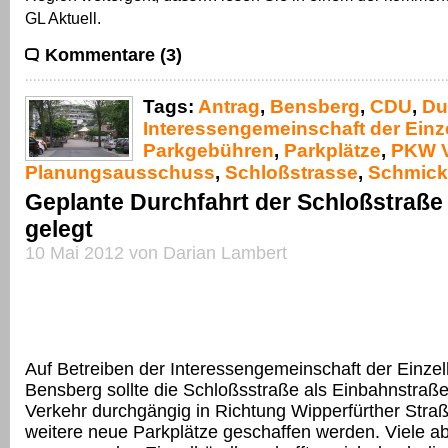
GL Aktuell.
Kommentare (3)
Tags:
Antrag
,
Bensberg
,
CDU
,
Du
Interessengemeinschaft der Einz
Parkgebühren
,
Parkplätze
,
PKW V
Planungsausschuss
,
Schloßstrasse
,
Schmick
Geplante Durchfahrt der Schloßstraße 
gelegt
10 Mai 2012 von Darian Lambert
Auf Betreiben der Interessengemeinschaft der Einzel
Bensberg sollte die Schloßsstraße als Einbahnstraß
Verkehr durchgängig in Richtung Wipperfürther Straß
weitere neue Parkplätze geschaffen werden. Viele abe