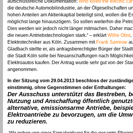
aufschlussreiche Dokumentation:
Who killed the electric ca
die deutsche Automobilindustrie, an der Ölgesellschaften u
hohen Anteilen am Aktienkaptial beteiligt sind, wollen die 
möglichst lange hinauszögern. So sollen weiterhin die Petro
Dies werden wir jedoch nicht länger mitmachen. Daher mach
die neuen Antriebstechnologien stark.“ – erklärt
Willie Obst
,
Elektrotechniker aus Köln. Zusammen mit
Frank Samirae
au
Gladbach stellte er, als antragsberechtigter Bürger der Stad
die Stadt Köln solle bei Neuanschaffungen nach Möglichkeit
Elektroautos kaufen. Der Antrag wurde sehr gut von der Stan
angenommen.
In der Sitzung vom 29.04.2013 beschloss der zuständi
einstimmig, ohne Gegenstimmen oder Enthaltungen:
Der Ausschuss unterstützt das Bestreben, b
Nutzung und Anschaffung öffentlich genutz
alternative, emissionsarme Antriebe, beispi
Elektroantriebe zu bevorzugen, um die Umw
zu reduzieren.
„Wir gehen von einer Signalwirkung für die gesamte Rhein