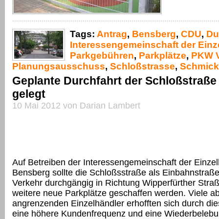
Tags:
Antrag
,
Bensberg
,
CDU
,
Du
Interessengemeinschaft der Einz
Parkgebühren
,
Parkplätze
,
PKW V
Planungsausschuss
,
Schloßstrasse
,
Schmick
Geplante Durchfahrt der Schloßstraße 
gelegt
10 Mai 2012 von Darian Lambert
Auf Betreiben der Interessengemeinschaft der Einzel
Bensberg sollte die Schloßsstraße als Einbahnstraß
Verkehr durchgängig in Richtung Wipperfürther Straß
weitere neue Parkplätze geschaffen werden. Viele abe
angrenzenden Einzelhändler erhofften sich durch 
eine höhere Kundenfrequenz und eine Wiederbelebu