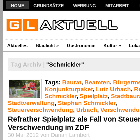
HOME
GRUNDSÄTZE
WERBUNG
MITARBEIT
Aktuelles
Blaulicht
»
Gastronomie
Kultur
»
Loka
Tag Archiv |
"Schmickler"
Tags:
Baurat
,
Beamten
,
Bürgerme
Konjunkturpaket
,
Lutz Urbach
,
R
Schmickler
,
Spielplatz
,
Stadtbaur
Stadtverwaltung
,
Stephan Schmickler
,
Steuerverschwendung
,
Urbach
,
Verschwendu
Refrather Spielplatz als Fall von Steue
Verschwendung im ZDF
30 Mai 2012 von Darian Lambert