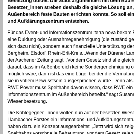
Besetzung duldet. Die Stadt argumentiert mit dem Baure
Besetzer_innen streben deshalb die gleiche Lösung an,
Außenbereich feste Bauten errichten konnte. So soll ein
und Aufklärungszentrum entstehen.
Für das Event- und Informationszentrum :terra nova bekam
eine Duldung oder Ausnahmegenehmigung (die zuständige
sich dazu nicht), sondern auch finanzielle Unterstützung de
Bergheim, Elsdorf, Rhein-Erft-Kreis. „Wenn der Dürener Lan
der Aachener Zeitung sagt: „Vor dem Gesetz sind alle gleich
darauf, dass im Außenbereich keine Sondergenehmigung 
möglich wäre, dann ist das eine Lüge, bei der die Vermutung
sie in vollem Bewusstsein ausgesprochen wurde. Denn als A
RWE Power muss Spelthahn davon wissen, dass RWE ein
Informationszentrum im Außenbereich betreibt.“ sagt Susan
Wiesenbesetzung.
Die Kohlegegner_innen wollen nun auf der besetzten Wie
Hambacher Forstes ein Informations- und Aufklärungszentr
haben dazu ein Konzept ausgearbeitet. „Jetzt wird sich zei
Spelthahns vorschnelle Behauptung, vor dem Gesetz seien a