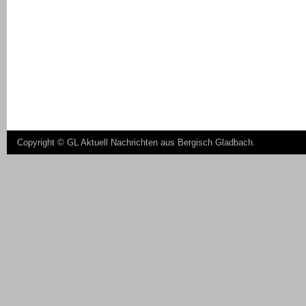
Copyright ©
GL Aktuell Nachrichten aus Bergisch Gladbach
.