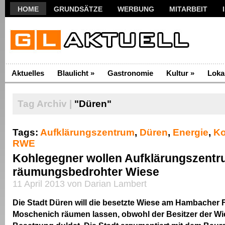
HOME
GRUNDSÄTZE
WERBUNG
MITARBEIT
Aktuelles
Blaulicht
»
Gastronomie
Kultur
»
Loka
Tag Archiv |
"Düren"
Tags:
Aufklärungszentrum
,
Düren
,
Energie
,
Ko
RWE
Kohlegegner wollen Aufklärungszentr
räumungsbedrohter Wiese
11 April 2013 von Darian Lambert
Die Stadt Düren will die besetzte Wiese am Hambacher F
Moschenich räumen lassen, obwohl der Besitzer der Wi