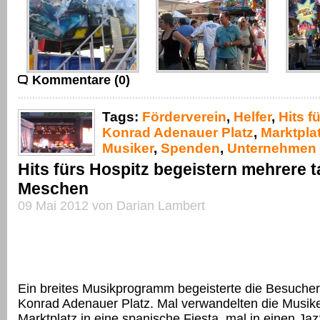
Kommentare (0)
Tags:
Förderverein
,
Helfer
,
Hits f
Konrad Adenauer Platz
,
Marktpla
Musiker
,
Spenden
,
Unternehmen
Hits fürs Hospitz begeistern mehrere 
Meschen
09 Mai 2012 von Darian Lambert
Ein breites Musikprogramm begeisterte die Besuche
Konrad Adenauer Platz. Mal verwandelten die Musik
Marktplatz in eine spanische Fiesta, mal in einen Ja