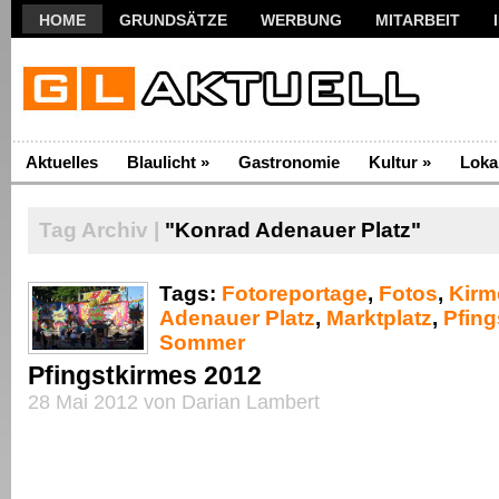
HOME
GRUNDSÄTZE
WERBUNG
MITARBEIT
Aktuelles
Blaulicht
»
Gastronomie
Kultur
»
Loka
Tag Archiv |
"Konrad Adenauer Platz"
Tags:
Fotoreportage
,
Fotos
,
Kirm
Adenauer Platz
,
Marktplatz
,
Pfing
Sommer
Pfingstkirmes 2012
28 Mai 2012 von Darian Lambert