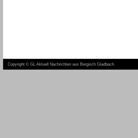
Copyright ©
GL Aktuell Nachrichten aus Bergisch Gladbach
.