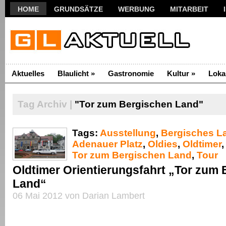
HOME
GRUNDSÄTZE
WERBUNG
MITARBEIT
Aktuelles
Blaulicht
»
Gastronomie
Kultur
»
Loka
Tag Archiv |
"Tor zum Bergischen Land"
Tags:
Ausstellung
,
Bergisches L
Adenauer Platz
,
Oldies
,
Oldtimer
Tor zum Bergischen Land
,
Tour
Oldtimer Orientierungsfahrt „Tor zum
Land“
06 Mai 2012 von Darian Lambert