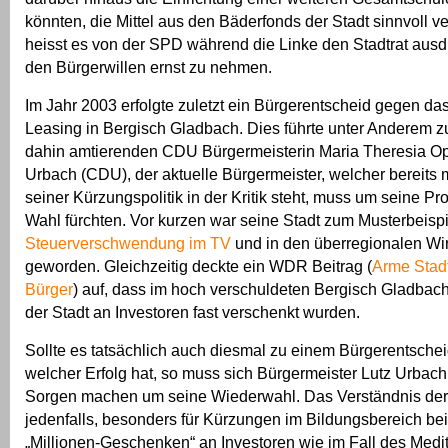
könnten, die Mittel aus den Bäderfonds der Stadt sinnvoll 
heisst es von der SPD während die Linke den Stadtrat ausdr
den Bürgerwillen ernst zu nehmen.
Im Jahr 2003 erfolgte zuletzt ein Bürgerentscheid gegen da
Leasing in Bergisch Gladbach. Dies führte unter Anderem z
dahin amtierenden CDU Bürgermeisterin Maria Theresia Op
Urbach (CDU), der aktuelle Bürgermeister, welcher bereits
seiner Kürzungspolitik in der Kritik steht, muss um seine Pr
Wahl fürchten. Vor kurzen war seine Stadt zum Musterbeispi
Steuerverschwendung im TV
und in den überregionalen Wir
geworden. Gleichzeitig deckte ein WDR Beitrag (
Arme Stad
Bürger
) auf, dass im hoch verschuldeten Bergisch Gladbac
der Stadt an Investoren fast verschenkt wurden.
Sollte es tatsächlich auch diesmal zu einem Bürgerentsch
welcher Erfolg hat, so muss sich Bürgermeister Lutz Urbach
Sorgen machen um seine Wiederwahl. Das Verständnis de
jedenfalls, besonders für Kürzungen im Bildungsbereich bei
„Millionen-Geschenken“ an Investoren wie im Fall des Medite