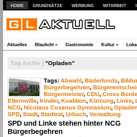
HOME
GRUNDSÄTZE
WERBUNG
MITARBEIT
Aktuelles
Blaulicht
»
Gastronomie
Kultur
»
Loka
Tag Archiv |
"Opladen"
Tags:
Abwahl
,
Bäderfonds
,
Bildu
Bürgerbegehren
,
Bürgerentschei
Bürgermeister
,
CDU
,
Cross Borde
Elternwille
,
Kinder
,
Koalition
,
Kürzung
,
Linke
,
NCG
,
Nicolaus Cusanus Gymnasium
,
Oplade
SPD
,
Stadt
,
Stadtrat
,
Urbach
,
Verwaltung
SPD und Linke stehen hinter NCG
Bürgerbegehren