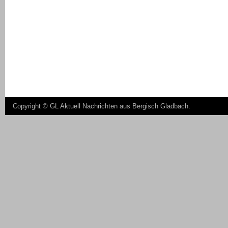
Copyright ©
GL Aktuell Nachrichten aus Bergisch Gladbach
.