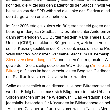
könnten, die Mittel aus den Bäderfonds der Stadt sinnvoll 
heisst es von der SPD während die Linke den Stadtrat ausdr
den Bürgerwillen ernst zu nehmen.
Im Jahr 2003 erfolgte zuletzt ein Bürgerentscheid gegen da
Leasing in Bergisch Gladbach. Dies führte unter Anderem z
dahin amtierenden CDU Bürgermeisterin Maria Theresia Op
Urbach (CDU), der aktuelle Bürgermeister, welcher bereits
seiner Kürzungspolitik in der Kritik steht, muss um seine Pr
Wahl fürchten. Vor kurzen war seine Stadt zum Musterbeispi
Steuerverschwendung im TV
und in den überregionalen Wir
geworden. Gleichzeitig deckte ein WDR Beitrag (
Arme Stad
Bürger
) auf, dass im hoch verschuldeten Bergisch Gladbac
der Stadt an Investoren fast verschenkt wurden.
Sollte es tatsächlich auch diesmal zu einem Bürgerentsch
welcher Erfolg hat, so muss sich Bürgermeister Lutz Urbach
Sorgen machen um seine Wiederwahl. Das Verständnis de
jedenfalls, besonders für Kürzungen im Bildungsbereich bei
„Millionen-Geschenken“ an Investoren wie im Fall des Medite