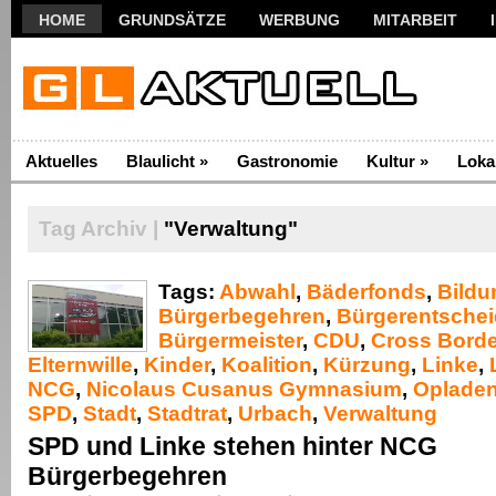
HOME
GRUNDSÄTZE
WERBUNG
MITARBEIT
Aktuelles
Blaulicht
»
Gastronomie
Kultur
»
Loka
Tag Archiv |
"Verwaltung"
Tags:
Abwahl
,
Bäderfonds
,
Bildu
Bürgerbegehren
,
Bürgerentschei
Bürgermeister
,
CDU
,
Cross Borde
Elternwille
,
Kinder
,
Koalition
,
Kürzung
,
Linke
,
NCG
,
Nicolaus Cusanus Gymnasium
,
Oplade
SPD
,
Stadt
,
Stadtrat
,
Urbach
,
Verwaltung
SPD und Linke stehen hinter NCG
Bürgerbegehren