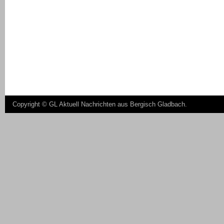
Copyright ©
GL Aktuell Nachrichten aus Bergisch Gladbach
.