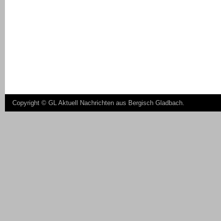
Copyright ©
GL Aktuell Nachrichten aus Bergisch Gladbach
.