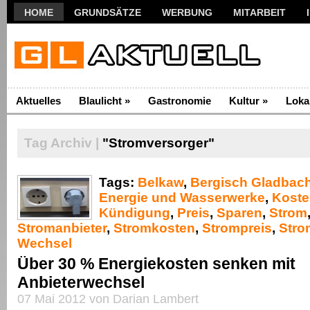
HOME
GRUNDSÄTZE
WERBUNG
MITARBEIT
Aktuelles
Blaulicht
»
Gastronomie
Kultur
»
Loka
Tag Archiv |
"Stromversorger"
Tags:
Belkaw
,
Bergisch Gladbac
Energie und Wasserwerke
,
Koste
Kündigung
,
Preis
,
Sparen
,
Strom
Stromanbieter
,
Stromkosten
,
Strompreis
,
Stro
Wechsel
Über 30 % Energiekosten senken mit
Anbieterwechsel
07 Mai 2012 von Darian Lambert