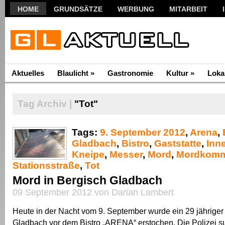
HOME
GRUNDSÄTZE
WERBUNG
MITARBEIT
Aktuelles
Blaulicht
»
Gastronomie
Kultur
»
Loka
Tag Archiv |
"Tot"
Tags:
9. September 2012
,
Arena
,
Gladbach
,
Bistro
,
Gaststatte
,
Inn
Kneipe
,
Messer
,
Mord
,
Mordkomm
Stationsstraße
,
Tot
Mord in Bergisch Gladbach
09 September 2012 von Darian Lambert
Heute in der Nacht vom 9. September wurde ein 29 jähriger
Gladbach vor dem Bistro „ARENA“ erstochen. Die Polizei s