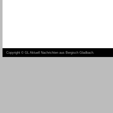
Copyright ©
GL Aktuell Nachrichten aus Bergisch Gladbach
.