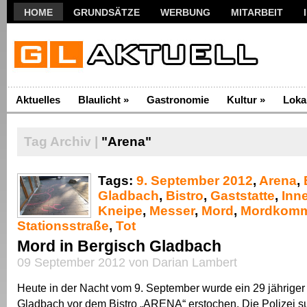
HOME
GRUNDSÄTZE
WERBUNG
MITARBEIT
Aktuelles
Blaulicht
»
Gastronomie
Kultur
»
Loka
Tag Archiv |
"Arena"
Tags:
9. September 2012
,
Arena
,
Gladbach
,
Bistro
,
Gaststatte
,
Inn
Kneipe
,
Messer
,
Mord
,
Mordkomm
Stationsstraße
,
Tot
Mord in Bergisch Gladbach
09 September 2012 von Darian Lambert
Heute in der Nacht vom 9. September wurde ein 29 jähriger
Gladbach vor dem Bistro „ARENA“ erstochen. Die Polizei s