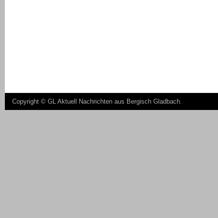
Copyright ©
GL Aktuell Nachrichten aus Bergisch Gladbach
.